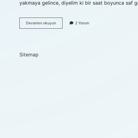
yakmaya gelince, diyelim ki bir saat boyunca saf g
Yoga
Devamını okuyun
2 Yorum
Ile
Yağ
Yakılır
Mı
Sitemap