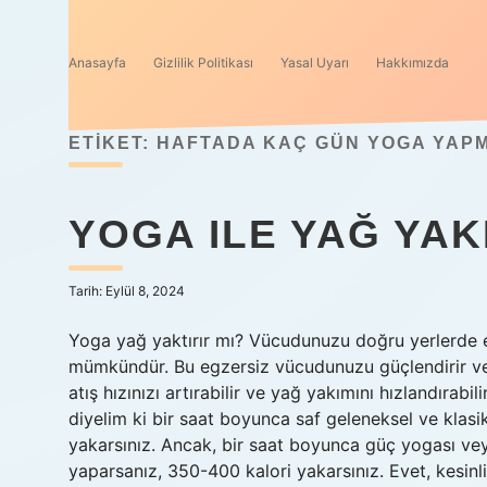
Anasayfa
Gizlilik Politikası
Yasal Uyarı
Hakkımızda
ETIKET:
HAFTADA KAÇ GÜN YOGA YAPM
YOGA ILE YAĞ YAKI
Tarih: Eylül 8, 2024
Yoga yağ yaktırır mı? Vücudunuzu doğru yerlerde
mümkündür. Bu egzersiz vücudunuzu güçlendirir ve 
atış hızınızı artırabilir ve yağ yakımını hızlandırabi
diyelim ki bir saat boyunca saf geleneksel ve klasi
yakarsınız. Ancak, bir saat boyunca güç yogası vey
yaparsanız, 350-400 kalori yakarsınız. Evet, kesinl