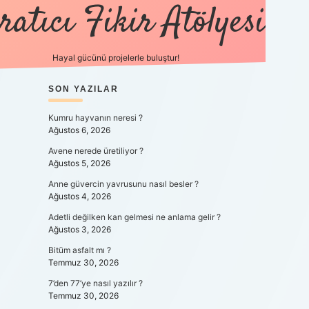
ratıcı Fikir Atölyesi
Hayal gücünü projelerle buluştur!
SIDEBAR
SON YAZILAR
tulipbet giriş
Kumru hayvanın neresi ?
Ağustos 6, 2026
Avene nerede üretiliyor ?
Ağustos 5, 2026
Anne güvercin yavrusunu nasıl besler ?
Ağustos 4, 2026
Adetli değilken kan gelmesi ne anlama gelir ?
Ağustos 3, 2026
Bitüm asfalt mı ?
Temmuz 30, 2026
7’den 77’ye nasıl yazılır ?
Temmuz 30, 2026