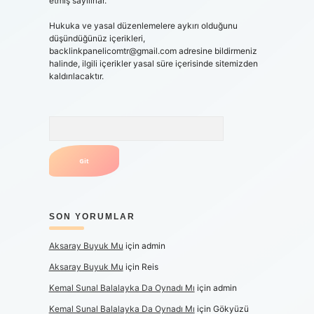
etmiş sayılırlar.
Hukuka ve yasal düzenlemelere aykırı olduğunu
düşündüğünüz içerikleri,
backlinkpanelicomtr@gmail.com
adresine bildirmeniz
halinde, ilgili içerikler yasal süre içerisinde sitemizden
kaldırılacaktır.
Arama
SON YORUMLAR
Aksaray Buyuk Mu
için
admin
Aksaray Buyuk Mu
için
Reis
Kemal Sunal Balalayka Da Oynadı Mı
için
admin
Kemal Sunal Balalayka Da Oynadı Mı
için
Gökyüzü