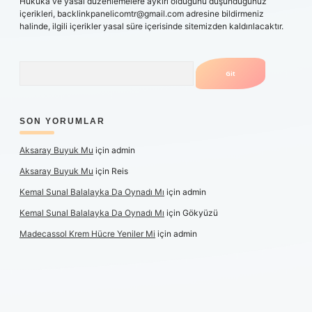
Hukuka ve yasal düzenlemelere aykırı olduğunu düşündüğünüz
içerikleri,
backlinkpanelicomtr@gmail.com
adresine bildirmeniz
halinde, ilgili içerikler yasal süre içerisinde sitemizden kaldırılacaktır.
Arama
SON YORUMLAR
Aksaray Buyuk Mu
için
admin
Aksaray Buyuk Mu
için
Reis
Kemal Sunal Balalayka Da Oynadı Mı
için
admin
Kemal Sunal Balalayka Da Oynadı Mı
için
Gökyüzü
Madecassol Krem Hücre Yeniler Mi
için
admin