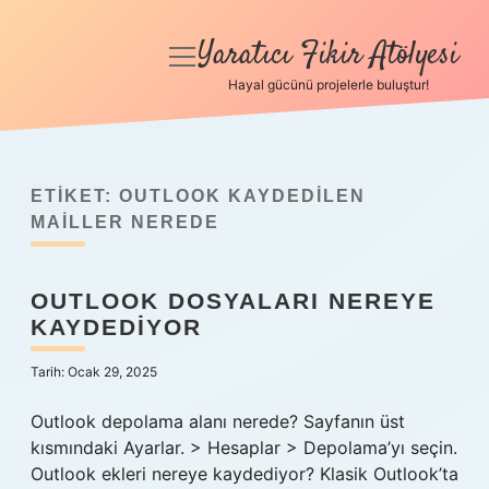
Yaratıcı Fikir Atölyesi
menüyü
aç
Hayal gücünü projelerle buluştur!
Anasayfa
Gizlilik Politikası
ETIKET:
OUTLOOK KAYDEDILEN
Yasal Uyarı
MAILLER NEREDE
Hakkımızda
OUTLOOK DOSYALARI NEREYE
KAYDEDIYOR
Tarih: Ocak 29, 2025
Outlook depolama alanı nerede? Sayfanın üst
kısmındaki Ayarlar. > Hesaplar > Depolama’yı seçin.
Outlook ekleri nereye kaydediyor? Klasik Outlook’ta