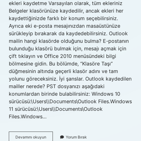
ekleri kaydetme Varsayılan olarak, tüm ekleriniz
Belgeler klasörünüze kaydedilir, ancak ekleri her
kaydettiğinizde farklı bir konum seçebilirsiniz.
Ayrıca eki e-posta mesajınızdan masaüstünüze
sürükleyip bırakarak da kaydedebilirsiniz. Outlook
mailin hangi klasörde olduğunu bulma? E-postanın
bulunduğu klasörü bulmak için, mesajı açmak için
çift tıklayın ve Office 2010 menüsündeki bilgi
bölmesine gidin. Bu bölümde, “Klasöre Taşı”
düğmesinin altında geçerli klasör adını ve tam
yolunu göreceksiniz. İyi şanslar. Outlook kaydedilen
mailler nerede? PST dosyanızı aşağıdaki
konumlardan birinde bulabilirsiniz: Windows 10
sürücüsü:\Users\\Documents\Outlook Files.Windows
11 sürücüsü:\Users\\Documents\Outlook
Files.Windows…
Outlook
Devamını okuyun
Yorum Bırak