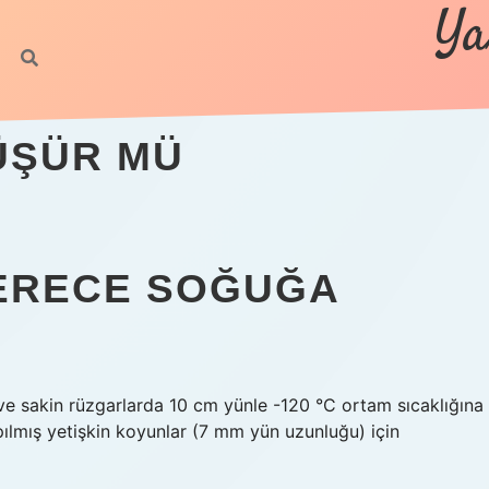
Ya
ÜŞÜR MÜ
ERECE SOĞUĞA
ve sakin rüzgarlarda 10 cm yünle -120 °C ortam sıcaklığına
ırpılmış yetişkin koyunlar (7 mm yün uzunluğu) için