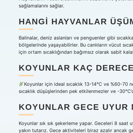
sağlamalarını sağlar.
HANGI HAYVANLAR ÜŞÜ
Balinalar, deniz aslanları ve penguenler gibi sıcak
bölgelerinde yaşayabilirler. Bu canlıların vücut sıcakl
için ortam sıcaklığından bağımsız olarak sabit kalabi
KOYUNLAR KAÇ DEREC
Koyunlar için ideal sıcaklık 13-14°C ve %60-70 n
sıcaklık düşüşlerinden pek etkilenmezler ve -30°C’de 
KOYUNLAR GECE UYUR 
Koyunlar sık ​​sık şekerleme yapar. Geceleri 8 saa
yakın tutarız. Gece aktiviteleri biraz azalır anca