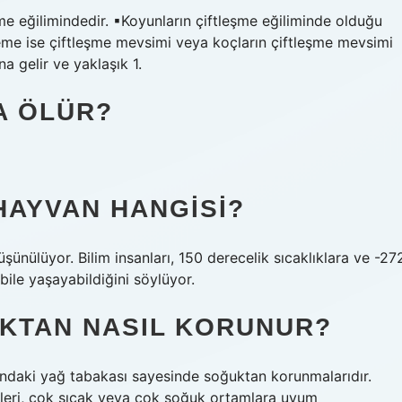
şme eğilimindedir. ▪Koyunların çiftleşme eğiliminde olduğu
eme ise çiftleşme mevsimi veya koçların çiftleşme mevsimi
a gelir ve yaklaşık 1.
A ÖLÜR?
HAYVAN HANGISI?
üşünülüyor. Bilim insanları, 150 derecelik sıcaklıklara ve -27
ile yaşayabildiğini söylüyor.
UKTAN NASIL KORUNUR?
ltındaki yağ tabakası sayesinde soğuktan korunmalarıdır.
kleri, çok sıcak veya çok soğuk ortamlara uyum