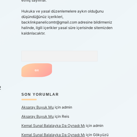
etmiş sayılırlar.
Hukuka ve yasal düzenlemelere aykırı olduğunu
düşündüğünüz içerikleri,
backlinkpanelicomtr@gmail.com
adresine bildirmeniz
halinde, ilgili içerikler yasal süre içerisinde sitemizden
kaldırılacaktır.
Arama
2
SON YORUMLAR
Aksaray Buyuk Mu
için
admin
Aksaray Buyuk Mu
için
Reis
Kemal Sunal Balalayka Da Oynadı Mı
için
admin
Kemal Sunal Balalayka Da Oynadı Mı
için
Gökyüzü