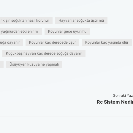
 kışın soğuktan nasıl korunur
Hayvanlar soğukta üşür mü
yağmurdan etkilenir mi
Koyunlar gece uyur mu
uğa dayanır
Koyunlar kaç derecede üşür
Koyunlar kaç yaşında ölür
Küçükbaş hayvan kaç derece soğuğa dayanır
Üşüyüyen kuzuya ne yapmalı
Sonraki Yaz
Rc Sistem Nedi