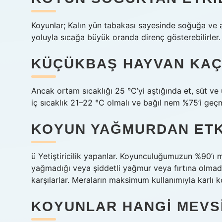
Koyunlar; Kalın yün tabakası sayesinde soğuğa ve an
yoluyla sıcağa büyük oranda direnç gösterebilirler.
KÜÇÜKBAŞ HAYVAN KAÇ
Ancak ortam sıcaklığı 25 °C’yi aştığında et, süt ve 
iç sıcaklık 21–22 °C olmalı ve bağıl nem %75’i geç
KOYUN YAĞMURDAN ETK
ü Yetiştiricilik yapanlar. Koyunculuğumuzun %90’ı m
yağmadığı veya şiddetli yağmur veya fırtına olmadı
karşılarlar. Meraların maksimum kullanımıyla karlı 
KOYUNLAR HANGI MEVS