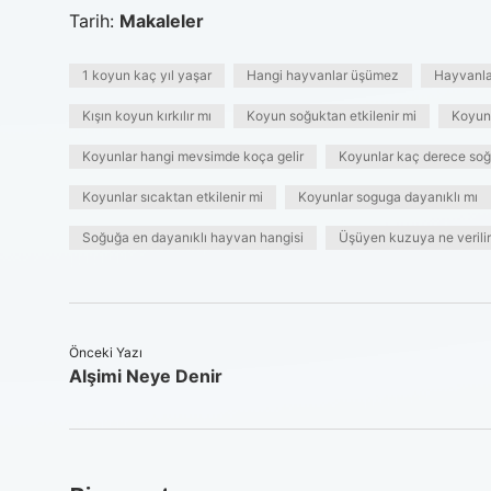
Tarih:
Makaleler
1 koyun kaç yıl yaşar
Hangi hayvanlar üşümez
Hayvanlar
Kışın koyun kırkılır mı
Koyun soğuktan etkilenir mi
Koyun 
Koyunlar hangi mevsimde koça gelir
Koyunlar kaç derece soğ
Koyunlar sıcaktan etkilenir mi
Koyunlar soguga dayanıklı mı
Soğuğa en dayanıklı hayvan hangisi
Üşüyen kuzuya ne verilir
Önceki Yazı
Alşimi Neye Denir