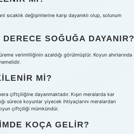
i sıcaklık değişimlerine karşı dayanıklı olup, solunum
 DERECE SOĞUĞA DAYANIR
üreme verimliliğinin azaldığı görülmüştür. Koyun ahırlarında
memelidir.
ILENIR MI?
era çiftçiliğine dayanmaktadır. Kışın meralarda kar
ğı sürece koyunlar yiyecek ihtiyaçlarını meralardan
koyun çiftçiliği mümkündür.
IMDE KOÇA GELIR?