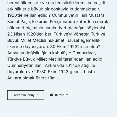
her yıl ülkemizde ve dış temsilciliklerimizce çeşitli
etkinliklerle büyük bir coşkuyla kutlanmaktadır.
1920’de ne ilan edildi? Cumhuriyetin ilanı Mustafa
Kemal Paşa, Erzurum Kongresi’nde zaferden sonraki
hükümet biçiminin cumhuriyet olacağını söylemişti.
23 Nisan 1920’den beri Türkiye’yi yöneten Türkiye
Büyük Millet Meclisi hükümeti, ulusal egemenlik
ilkesine dayanıyordu. 30 Ekim 1923’te ne oldu?
Anayasa değişikliğinin kabulüyle Cumhuriyet,
Türkiye Büyük Millet Meclisi tarafından ilan edildi.
Cumhuriyetin ilanı, Ankara’da 101 top atışı ile
duyuruldu ve 29-30 Ekim 1923 gecesi başta
Ankara olmak üzere tüm…
29
Devamını okuyun
10 Yorum
Ekim
1920
De
Ne