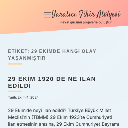
Yaratıcı Fikir Atölyesi
menüyü
aç
Hayal gücünü projelerle buluştur!
Anasayfa
Gizlilik Politikası
ETIKET:
29 EKIMDE HANGI OLAY
Yasal Uyarı
YAŞANMIŞTIR
Hakkımızda
29 EKIM 1920 DE NE ILAN
EDILDI
Tarih: Ekim 4, 2024
29 Ekim’de neyi ilan edildi? Türkiye Büyük Millet
Meclisi’nin (TBMM) 29 Ekim 1923’te Cumhuriyeti
ilan etmesinin anısına, 29 Ekim Cumhuriyet Bayramı