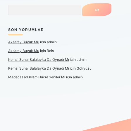
Arama
SON YORUMLAR
Aksaray Buyuk Mu
için
admin
Aksaray Buyuk Mu
için
Reis
Kemal Sunal Balalayka Da Oynadı Mı
için
admin
Kemal Sunal Balalayka Da Oynadı Mı
için
Gökyüzü
Madecassol Krem Hücre Yeniler Mi
için
admin
ş