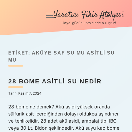
Yaratıcı Fikir Atölyesi
menüyü
aç
Hayal gücünü projelerle buluştur!
Anasayfa
Gizlilik Politikası
ETIKET:
AKÜYE SAF SU MU ASITLI SU
Yasal Uyarı
MU
Hakkımızda
28 BOME ASITLI SU NEDIR
Tarih: Kasım 7, 2024
28 bome ne demek? Akü asidi yüksek oranda
sülfürik asit içerdiğinden dolayı oldukça aşındırıcı
ve tehlikelidir. 28 adet akü asidi, ambalaj tipi IBC
veya 30 Lt. Bidon şeklindedir. Akü suyu kaç bome