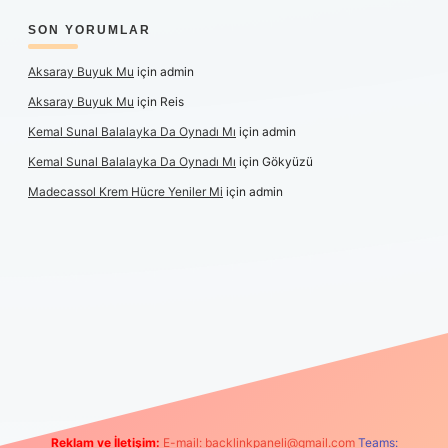
SON YORUMLAR
Aksaray Buyuk Mu
için
admin
Aksaray Buyuk Mu
için
Reis
Kemal Sunal Balalayka Da Oynadı Mı
için
admin
Kemal Sunal Balalayka Da Oynadı Mı
için
Gökyüzü
Madecassol Krem Hücre Yeniler Mi
için
admin
ş
Reklam ve İletişim:
E-mail:
backlinkpaneli@gmail.com
Teams: