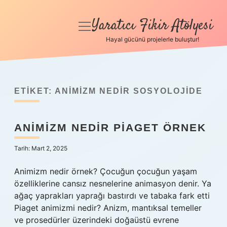
Yaratıcı Fikir Atölyesi
menüyü
aç
Hayal gücünü projelerle buluştur!
Anasayfa
Gizlilik Politikası
ETIKET:
ANIMIZM NEDIR SOSYOLOJIDE
Yasal Uyarı
ANIMIZM NEDIR PIAGET ÖRNEK
Hakkımızda
Tarih: Mart 2, 2025
Animizm nedir örnek? Çocuğun çocuğun yaşam
özelliklerine cansız nesnelerine animasyon denir. Ya
ağaç yaprakları yaprağı bastırdı ve tabaka fark etti
Piaget animizmi nedir? Anizm, mantıksal temeller
ve prosedürler üzerindeki doğaüstü evrene