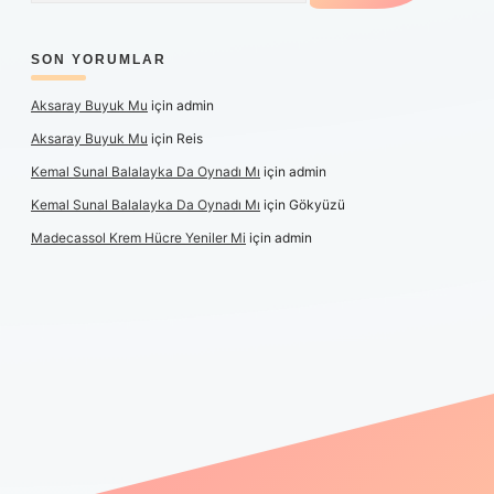
SON YORUMLAR
Aksaray Buyuk Mu
için
admin
Aksaray Buyuk Mu
için
Reis
Kemal Sunal Balalayka Da Oynadı Mı
için
admin
Kemal Sunal Balalayka Da Oynadı Mı
için
Gökyüzü
Madecassol Krem Hücre Yeniler Mi
için
admin
ş