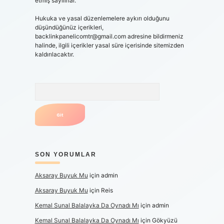
etmiş sayılırlar.
Hukuka ve yasal düzenlemelere aykırı olduğunu
düşündüğünüz içerikleri,
backlinkpanelicomtr@gmail.com
adresine bildirmeniz
halinde, ilgili içerikler yasal süre içerisinde sitemizden
kaldırılacaktır.
Arama
SON YORUMLAR
Aksaray Buyuk Mu
için
admin
Aksaray Buyuk Mu
için
Reis
Kemal Sunal Balalayka Da Oynadı Mı
için
admin
Kemal Sunal Balalayka Da Oynadı Mı
için
Gökyüzü