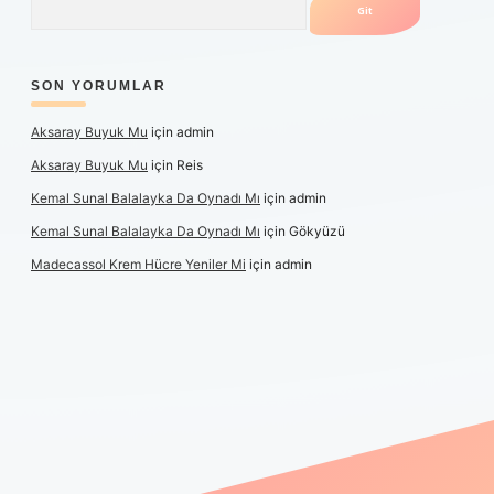
SON YORUMLAR
Aksaray Buyuk Mu
için
admin
Aksaray Buyuk Mu
için
Reis
Kemal Sunal Balalayka Da Oynadı Mı
için
admin
Kemal Sunal Balalayka Da Oynadı Mı
için
Gökyüzü
Madecassol Krem Hücre Yeniler Mi
için
admin
et giriş