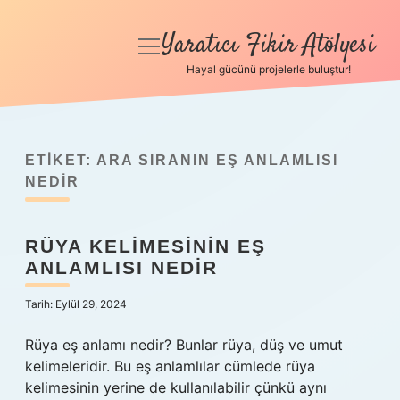
Yaratıcı Fikir Atölyesi
menüyü
aç
Hayal gücünü projelerle buluştur!
Anasayfa
Gizlilik Politikası
ETIKET:
ARA SIRANIN EŞ ANLAMLISI
Yasal Uyarı
NEDIR
Hakkımızda
RÜYA KELIMESININ EŞ
ANLAMLISI NEDIR
Tarih: Eylül 29, 2024
Rüya eş anlamı nedir? Bunlar rüya, düş ve umut
kelimeleridir. Bu eş anlamlılar cümlede rüya
kelimesinin yerine de kullanılabilir çünkü aynı