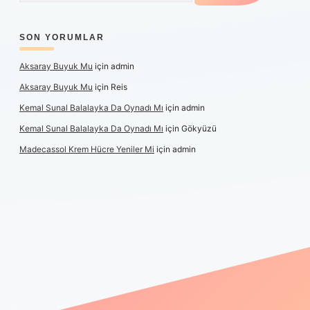
SON YORUMLAR
Aksaray Buyuk Mu
için
admin
Aksaray Buyuk Mu
için
Reis
Kemal Sunal Balalayka Da Oynadı Mı
için
admin
Kemal Sunal Balalayka Da Oynadı Mı
için
Gökyüzü
Madecassol Krem Hücre Yeniler Mi
için
admin
ş