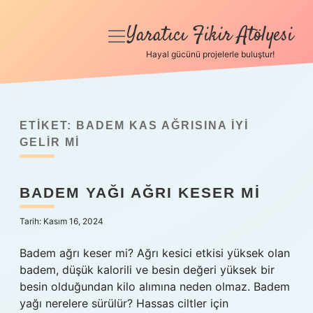
Yaratıcı Fikir Atölyesi
menüyü
aç
Hayal gücünü projelerle buluştur!
Anasayfa
Gizlilik Politikası
ETIKET:
BADEM KAS AĞRISINA IYI
Yasal Uyarı
GELIR MI
Hakkımızda
BADEM YAĞI AĞRI KESER MI
Tarih: Kasım 16, 2024
Badem ağrı keser mi? Ağrı kesici etkisi yüksek olan
badem, düşük kalorili ve besin değeri yüksek bir
besin olduğundan kilo alımına neden olmaz. Badem
yağı nerelere sürülür? Hassas ciltler için