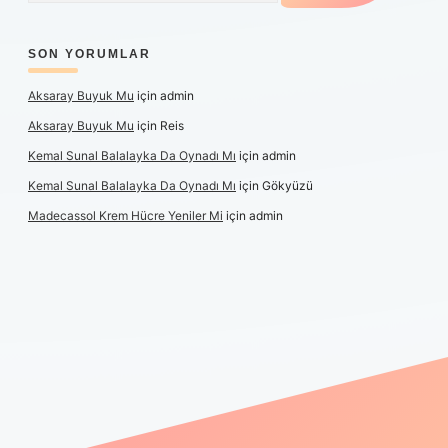
SON YORUMLAR
Aksaray Buyuk Mu
için
admin
Aksaray Buyuk Mu
için
Reis
Kemal Sunal Balalayka Da Oynadı Mı
için
admin
Kemal Sunal Balalayka Da Oynadı Mı
için
Gökyüzü
Madecassol Krem Hücre Yeniler Mi
için
admin
t giriş