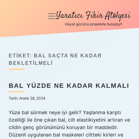
Yaratıcı Fikir Atölyesi
menüyü
aç
Hayal gücünü projelerle buluştur!
Anasayfa
Gizlilik Politikası
ETIKET:
BAL SAÇTA NE KADAR
Yasal Uyarı
BEKLETILMELI
Hakkımızda
BAL YÜZDE NE KADAR KALMALI
Tarih: Aralık 28, 2024
Yüze bal sürmek neye iyi gelir? Yaşlanma karşıtı
özelliği ile öne çıkan bal, cilt elastikiyetini artıran ve
cildin genç görünümünü koruyan bir maddedir.
Düzenli uygulanan bal maskeleri ciltteki kirleri ve