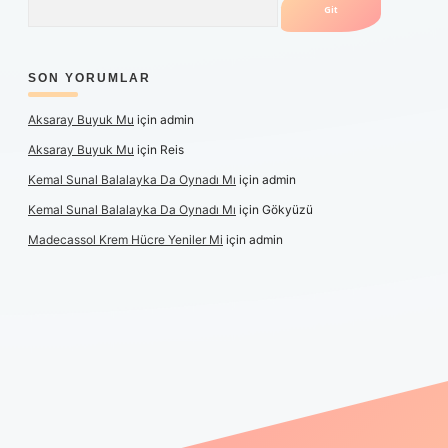
SON YORUMLAR
Aksaray Buyuk Mu
için
admin
Aksaray Buyuk Mu
için
Reis
Kemal Sunal Balalayka Da Oynadı Mı
için
admin
Kemal Sunal Balalayka Da Oynadı Mı
için
Gökyüzü
Madecassol Krem Hücre Yeniler Mi
için
admin
iş