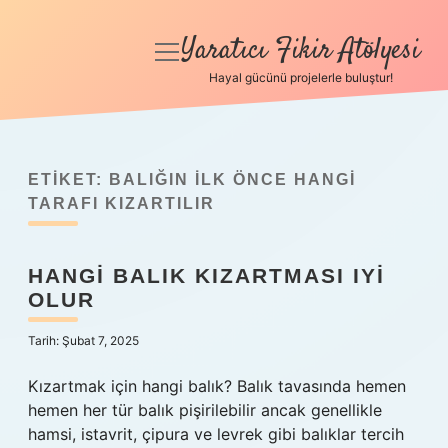
Yaratıcı Fikir Atölyesi
menüyü
aç
Hayal gücünü projelerle buluştur!
Anasayfa
Gizlilik Politikası
ETIKET:
BALIĞIN ILK ÖNCE HANGI
Yasal Uyarı
TARAFI KIZARTILIR
Hakkımızda
HANGI BALIK KIZARTMASI IYI
OLUR
Tarih: Şubat 7, 2025
Kızartmak için hangi balık? Balık tavasında hemen
hemen her tür balık pişirilebilir ancak genellikle
hamsi, istavrit, çipura ve levrek gibi balıklar tercih