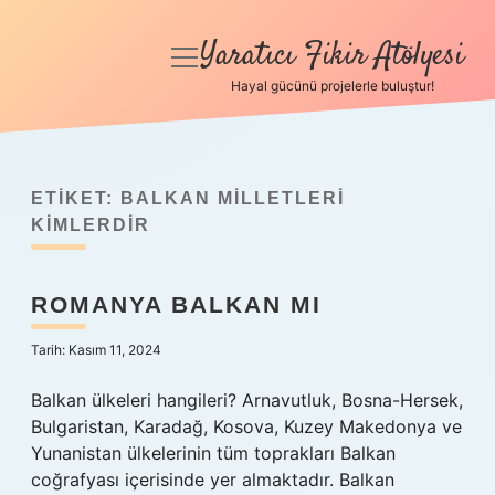
Yaratıcı Fikir Atölyesi
menüyü
aç
Hayal gücünü projelerle buluştur!
Anasayfa
Gizlilik Politikası
ETIKET:
BALKAN MILLETLERI
Yasal Uyarı
KIMLERDIR
Hakkımızda
ROMANYA BALKAN MI
Tarih: Kasım 11, 2024
Balkan ülkeleri hangileri? Arnavutluk, Bosna-Hersek,
Bulgaristan, Karadağ, Kosova, Kuzey Makedonya ve
Yunanistan ülkelerinin tüm toprakları Balkan
coğrafyası içerisinde yer almaktadır. Balkan