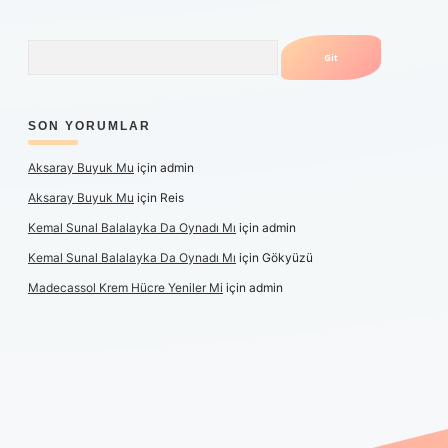
Arama
SON YORUMLAR
Aksaray Buyuk Mu
için
admin
Aksaray Buyuk Mu
için
Reis
Kemal Sunal Balalayka Da Oynadı Mı
için
admin
Kemal Sunal Balalayka Da Oynadı Mı
için
Gökyüzü
Madecassol Krem Hücre Yeniler Mi
için
admin
ş