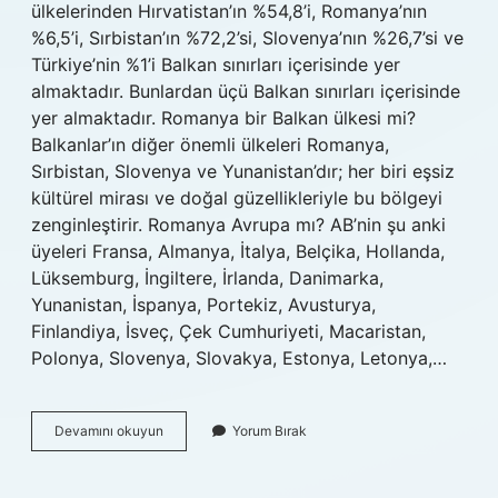
ülkelerinden Hırvatistan’ın %54,8’i, Romanya’nın
%6,5’i, Sırbistan’ın %72,2’si, Slovenya’nın %26,7’si ve
Türkiye’nin %1’i Balkan sınırları içerisinde yer
almaktadır. Bunlardan üçü Balkan sınırları içerisinde
yer almaktadır. Romanya bir Balkan ülkesi mi?
Balkanlar’ın diğer önemli ülkeleri Romanya,
Sırbistan, Slovenya ve Yunanistan’dır; her biri eşsiz
kültürel mirası ve doğal güzellikleriyle bu bölgeyi
zenginleştirir. Romanya Avrupa mı? AB’nin şu anki
üyeleri Fransa, Almanya, İtalya, Belçika, Hollanda,
Lüksemburg, İngiltere, İrlanda, Danimarka,
Yunanistan, İspanya, Portekiz, Avusturya,
Finlandiya, İsveç, Çek Cumhuriyeti, Macaristan,
Polonya, Slovenya, Slovakya, Estonya, Letonya,…
Romanya
Devamını okuyun
Yorum Bırak
Balkan
Mı