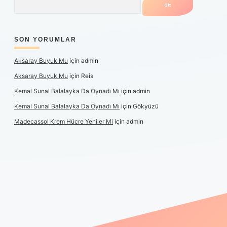
SON YORUMLAR
Aksaray Buyuk Mu
için
admin
Aksaray Buyuk Mu
için
Reis
Kemal Sunal Balalayka Da Oynadı Mı
için
admin
Kemal Sunal Balalayka Da Oynadı Mı
için
Gökyüzü
Madecassol Krem Hücre Yeniler Mi
için
admin
iş