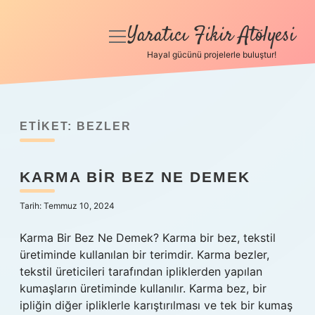
Yaratıcı Fikir Atölyesi
menüyü
aç
Hayal gücünü projelerle buluştur!
Anasayfa
Gizlilik Politikası
ETIKET:
BEZLER
Yasal Uyarı
KARMA BIR BEZ NE DEMEK
Hakkımızda
Tarih: Temmuz 10, 2024
Karma Bir Bez Ne Demek? Karma bir bez, tekstil
üretiminde kullanılan bir terimdir. Karma bezler,
tekstil üreticileri tarafından ipliklerden yapılan
kumaşların üretiminde kullanılır. Karma bez, bir
ipliğin diğer ipliklerle karıştırılması ve tek bir kumaş