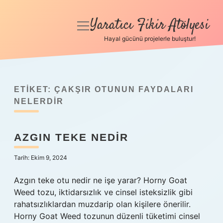
Yaratıcı Fikir Atölyesi
menüyü
aç
Hayal gücünü projelerle buluştur!
Anasayfa
Gizlilik Politikası
ETIKET:
ÇAKŞIR OTUNUN FAYDALARI
Yasal Uyarı
NELERDIR
Hakkımızda
AZGIN TEKE NEDIR
Tarih: Ekim 9, 2024
Azgın teke otu nedir ne işe yarar? Horny Goat
Weed tozu, iktidarsızlık ve cinsel isteksizlik gibi
rahatsızlıklardan muzdarip olan kişilere önerilir.
Horny Goat Weed tozunun düzenli tüketimi cinsel