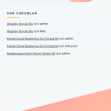
SON YORUMLAR
Aksaray Buyuk Mu
için
admin
Aksaray Buyuk Mu
için
Reis
Kemal Sunal Balalayka Da Oynadı Mı
için
admin
Kemal Sunal Balalayka Da Oynadı Mı
için
Gökyüzü
Madecassol Krem Hücre Yeniler Mi
için
admin
t giriş