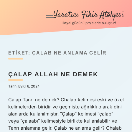
Yaratıcı Fikir Atölyesi
menüyü
aç
Hayal gücünü projelerle buluştur!
Anasayfa
Gizlilik Politikası
ETIKET:
ÇALAB NE ANLAMA GELIR
Yasal Uyarı
ÇALAP ALLAH NE DEMEK
Hakkımızda
Tarih: Eylül 8, 2024
Çalap Tanrı ne demek? Chalap kelimesi eski ve özel
kelimelerden biridir ve geçmişte ağırlıklı olarak dini
alanlarda kullanılmıştır. “Çalap” kelimesi “çalab”
veya “çalaabı” kelimesiyle birlikte kullanılabilir ve
Tanrı anlamına gelir. Çalab ne anlama gelir? Chalab