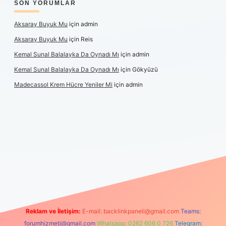
SON YORUMLAR
Aksaray Buyuk Mu
için
admin
Aksaray Buyuk Mu
için
Reis
Kemal Sunal Balalayka Da Oynadı Mı
için
admin
Kemal Sunal Balalayka Da Oynadı Mı
için
Gökyüzü
Madecassol Krem Hücre Yeniler Mi
için
admin
t giriş
Reklam ve İletişim:
E-mail:
backlinkpaneli@gmail.com
Teams:
forumhizmeti@gmail.com
Whatsapp: 0262 606 0 726
Telegram: