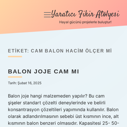
Yaratıcı Fikir Atölyesi
menüyü
aç
Hayal gücünü projelerle buluştur!
Anasayfa
Gizlilik Politikası
ETIKET:
CAM BALON HACIM ÖLÇER MI
Yasal Uyarı
BALON JOJE CAM MI
Hakkımızda
Tarih: Şubat 16, 2025
Balon joje hangi malzemeden yapılır? Bu cam
şişeler standart çözelti deneylerinde ve belirli
konsantrasyon çözeltileri yapımında kullanılır. Balon
olarak adlandırılmasının sebebi üst kısmının ince, alt
kısmının balon benzeri olmasıdır. Kapasitesi 25- 50-