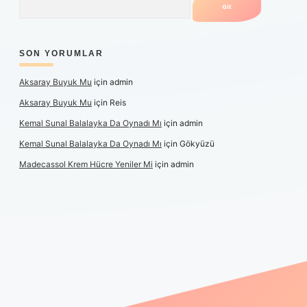
SON YORUMLAR
Aksaray Buyuk Mu
için
admin
Aksaray Buyuk Mu
için
Reis
Kemal Sunal Balalayka Da Oynadı Mı
için
admin
Kemal Sunal Balalayka Da Oynadı Mı
için
Gökyüzü
Madecassol Krem Hücre Yeniler Mi
için
admin
iş