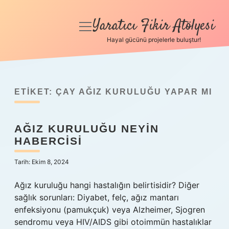
Yaratıcı Fikir Atölyesi
menüyü
aç
Hayal gücünü projelerle buluştur!
Anasayfa
Gizlilik Politikası
ETIKET:
ÇAY AĞIZ KURULUĞU YAPAR MI
Yasal Uyarı
AĞIZ KURULUĞU NEYIN
Hakkımızda
HABERCISI
Tarih: Ekim 8, 2024
Ağız kuruluğu hangi hastalığın belirtisidir? Diğer
sağlık sorunları: Diyabet, felç, ağız mantarı
enfeksiyonu (pamukçuk) veya Alzheimer, Sjogren
sendromu veya HIV/AIDS gibi otoimmün hastalıklar