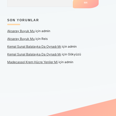
SON YORUMLAR
Aksaray Buyuk Mu
için
admin
Aksaray Buyuk Mu
için
Reis
Kemal Sunal Balalayka Da Oynadı Mı
için
admin
Kemal Sunal Balalayka Da Oynadı Mı
için
Gökyüzü
Madecassol Krem Hücre Yeniler Mi
için
admin
t giriş