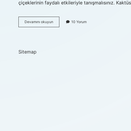
çiçeklerinin faydalı etkileriyle tanışmalısınız. Kaktü
Demlenmiş
Devamını okuyun
10 Yorum
Çay
Çiçeklere
Iyi
Gelir
Mi
Sitemap