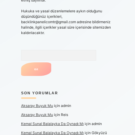
etmiş sayılırlar.
Hukuka ve yasal düzenlemelere aykırı olduğunu
düşündüğünüz içerikleri,
backlinkpanelicomtr@gmail.com
adresine bildirmeniz
halinde, ilgili içerikler yasal süre içerisinde sitemizden
kaldırılacaktır.
Arama
SON YORUMLAR
Aksaray Buyuk Mu
için
admin
Aksaray Buyuk Mu
için
Reis
Kemal Sunal Balalayka Da Oynadı Mı
için
admin
Kemal Sunal Balalayka Da Oynadı Mı
için
Gökyüzü