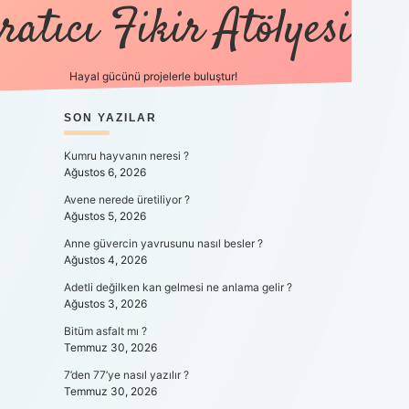
ratıcı Fikir Atölyesi
Hayal gücünü projelerle buluştur!
SIDEBAR
SON YAZILAR
tulipbet giriş
Kumru hayvanın neresi ?
Ağustos 6, 2026
I
Avene nerede üretiliyor ?
Ağustos 5, 2026
Anne güvercin yavrusunu nasıl besler ?
Ağustos 4, 2026
Adetli değilken kan gelmesi ne anlama gelir ?
Ağustos 3, 2026
Bitüm asfalt mı ?
Temmuz 30, 2026
7’den 77’ye nasıl yazılır ?
Temmuz 30, 2026