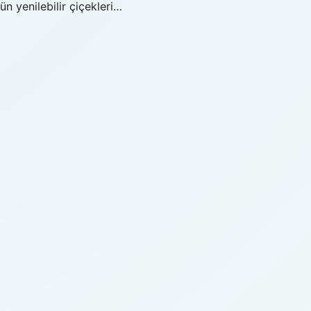
sün yenilebilir çiçekleri…