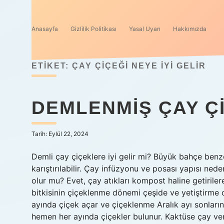
Anasayfa
Gizlilik Politikası
Yasal Uyarı
Hakkımızda
ETIKET:
ÇAY ÇIÇEĞI NEYE IYI GELIR
DEMLENMIŞ ÇAY ÇI
Tarih: Eylül 22, 2024
Demli çay çiçeklere iyi gelir mi? Büyük bahçe benz
karıştırılabilir. Çay infüzyonu ve posası yapısı ne
olur mu? Evet, çay atıkları kompost haline getiriler
bitkisinin çiçeklenme dönemi çeşide ve yetiştirme 
ayında çiçek açar ve çiçeklenme Aralık ayı sonlarınd
hemen her ayında çiçekler bulunur. Kaktüse çay veril