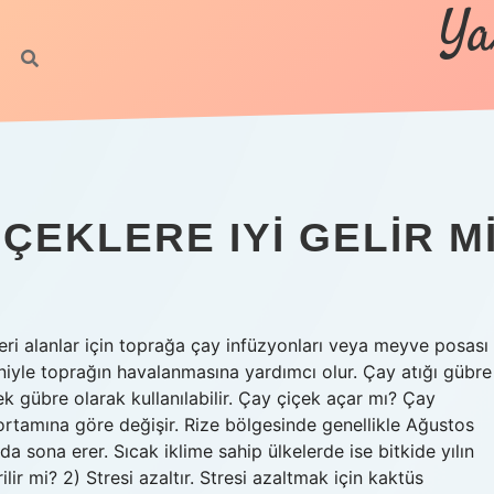
Ya
ÇEKLERE IYI GELIR M
eri alanlar için toprağa çay infüzyonları veya meyve posası
deniyle toprağın havalanmasına yardımcı olur. Çay atığı gübre
ek gübre olarak kullanılabilir. Çay çiçek açar mı? Çay
ortamına göre değişir. Rize bölgesinde genellikle Ağustos
a sona erer. Sıcak iklime sahip ülkelerde ise bitkide yılın
ir mi? 2) Stresi azaltır. Stresi azaltmak için kaktüs