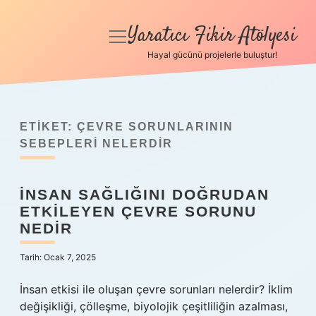
Yaratıcı Fikir Atölyesi
menüyü
aç
Hayal gücünü projelerle buluştur!
Anasayfa
Gizlilik Politikası
ETIKET:
ÇEVRE SORUNLARININ
Yasal Uyarı
SEBEPLERI NELERDIR
Hakkımızda
İNSAN SAĞLIĞINI DOĞRUDAN
ETKILEYEN ÇEVRE SORUNU
NEDIR
Tarih: Ocak 7, 2025
İnsan etkisi ile oluşan çevre sorunları nelerdir? İklim
değişikliği, çölleşme, biyolojik çeşitliliğin azalması,