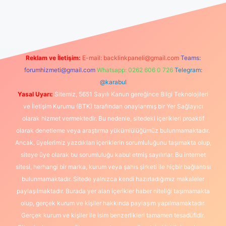
t giriş
Reklam ve İletişim:
E-mail:
backlinkpaneli@gmail.com
Teams:
forumhizmeti@gmail.com
Whatsapp: 0262 606 0 726
Telegram:
@karabul
Yasal Uyarı:
Sitemiz, 5651 Sayılı Kanun gereğince Bilgi Teknolojileri
ve İletişim Kurumu (BTK) tarafından onaylanmış bir Yer Sağlayıcı
olarak hizmet vermektedir. Bu nedenle, sitedeki içerikleri proaktif
olarak denetleme veya araştırma yükümlülüğümüz bulunmamaktadır.
Ancak, üyelerimiz yazdıkları içeriklerin sorumluluğunu taşımakta olup,
siteye üye olarak bu sorumluluğu kabul etmiş sayılırlar. Bu internet
sitesi, herhangi bir marka, kurum veya şahıs şirketi ile hiçbir bağlantısı
bulunmamaktadır. Sitede yalnızca kendi hazırladığımız makaleler
paylaşılmaktadır. Burada yer alan içerikler haber niteliği taşımamakta
olup, gerçek kurum ve kişiler hakkında paylaşım yapılmamaktadır.
Gerçek kurum ve kişiler ile isim benzerlikleri tamamen tesadüfidir.