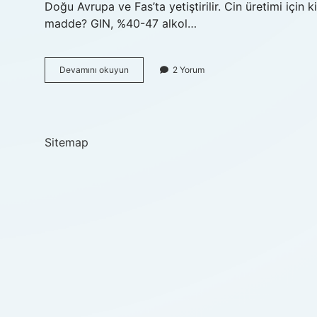
Doğu Avrupa ve Fas’ta yetiştirilir. Cin üretimi için k
madde? GIN, %40-47 alkol…
Cin
Devamını okuyun
2 Yorum
Hammaddesi
Nedir
Sitemap