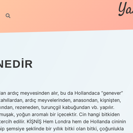
Ya
NEDIR
olan ardıç meyvesinden alır, bu da Hollandaca “genever”
 tahıllardan, ardıç meyvelerinden, anasondan, kişnişten,
dan, rezeneden, turunçgil kabuğundan vb. yapılır.
yumuşak, yoğun aromalı bir içecektir. Cin hangi bitkiden
tercih edilir. KİŞNİŞ Hem Londra hem de Hollanda cininin
p şemsiye şeklinde bir yıllık bitki olan bitki, çoğunlukla