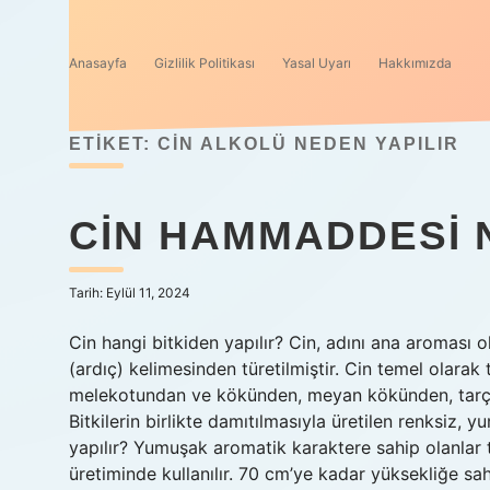
Anasayfa
Gizlilik Politikası
Yasal Uyarı
Hakkımızda
ETIKET:
CIN ALKOLÜ NEDEN YAPILIR
CIN HAMMADDESI 
Tarih: Eylül 11, 2024
Cin hangi bitkiden yapılır? Cin, adını ana aroması 
(ardıç) kelimesinden türetilmiştir. Cin temel olarak
melekotundan ve kökünden, meyan kökünden, tarçın
Bitkilerin birlikte damıtılmasıyla üretilen renksiz, 
yapılır? Yumuşak aromatik karaktere sahip olanlar 
üretiminde kullanılır. 70 cm’ye kadar yüksekliğe sahi