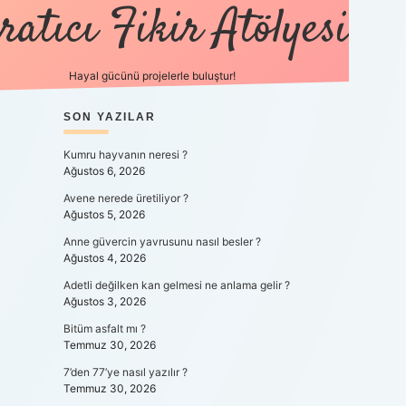
ratıcı Fikir Atölyesi
Hayal gücünü projelerle buluştur!
SIDEBAR
SON YAZILAR
tulipbet giriş
Kumru hayvanın neresi ?
Ağustos 6, 2026
Avene nerede üretiliyor ?
Ağustos 5, 2026
Anne güvercin yavrusunu nasıl besler ?
Ağustos 4, 2026
Adetli değilken kan gelmesi ne anlama gelir ?
Ağustos 3, 2026
Bitüm asfalt mı ?
Temmuz 30, 2026
7’den 77’ye nasıl yazılır ?
Temmuz 30, 2026