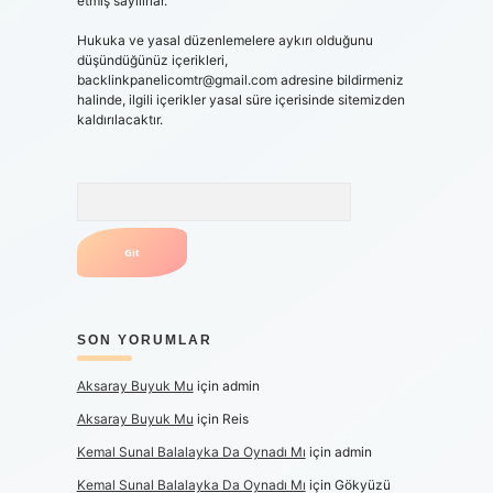
etmiş sayılırlar.
Hukuka ve yasal düzenlemelere aykırı olduğunu
düşündüğünüz içerikleri,
backlinkpanelicomtr@gmail.com
adresine bildirmeniz
halinde, ilgili içerikler yasal süre içerisinde sitemizden
kaldırılacaktır.
Arama
SON YORUMLAR
Aksaray Buyuk Mu
için
admin
Aksaray Buyuk Mu
için
Reis
Kemal Sunal Balalayka Da Oynadı Mı
için
admin
Kemal Sunal Balalayka Da Oynadı Mı
için
Gökyüzü