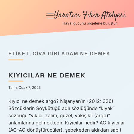
Yaratıcı Fikir Atölyesi
menüyü
aç
Hayal gücünü projelerle buluştur!
Anasayfa
Gizlilik Politikası
ETIKET:
CIVA GIBI ADAM NE DEMEK
Yasal Uyarı
KIYICILAR NE DEMEK
Hakkımızda
Tarih: Ocak 7, 2025
Kıyıcı ne demek argo? Nişanyan’ın (2012: 326)
Sözcüklerin Soykütüğü adlı sözlüğünde “kıyak”
sözcüğü “yıkıcı, zalim; güzel, yakışıklı (argo)”
anlamlarına gelmektedir. Kıyıcılar nedir? AC kıyıcılar
(AC-AC dönüştürücüler), şebekeden aldıkları sabit