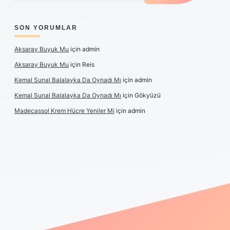
SON YORUMLAR
Aksaray Buyuk Mu
için
admin
Aksaray Buyuk Mu
için
Reis
Kemal Sunal Balalayka Da Oynadı Mı
için
admin
Kemal Sunal Balalayka Da Oynadı Mı
için
Gökyüzü
Madecassol Krem Hücre Yeniler Mi
için
admin
t giriş