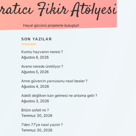
ratıcı Fikir Atölyesi
Hayal gücünü projelerle buluştur!
SIDEBAR
SON YAZILAR
tulipbet giriş
Kumru hayvanın neresi ?
Ağustos 6, 2026
Avene nerede üretiliyor ?
Ağustos 5, 2026
Anne güvercin yavrusunu nasıl besler ?
Ağustos 4, 2026
Adetli değilken kan gelmesi ne anlama gelir ?
Ağustos 3, 2026
Bitüm asfalt mı ?
Temmuz 30, 2026
7’den 77’ye nasıl yazılır ?
Temmuz 30, 2026