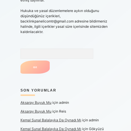
etmiş sayılırlar.
Hukuka ve yasal düzenlemelere aykırı olduğunu
düşündüğünüz içerikleri,
backlinkpanelicomtr@gmail.com
adresine bildirmeniz
halinde, ilgili içerikler yasal süre içerisinde sitemizden
kaldırılacaktır.
Arama
SON YORUMLAR
Aksaray Buyuk Mu
için
admin
Aksaray Buyuk Mu
için
Reis
Kemal Sunal Balalayka Da Oynadı Mı
için
admin
Kemal Sunal Balalayka Da Oynadı Mı
için
Gökyüzü