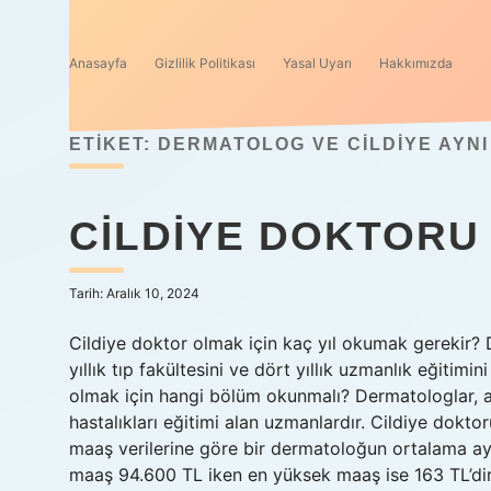
Anasayfa
Gizlilik Politikası
Yasal Uyarı
Hakkımızda
ETIKET:
DERMATOLOG VE CILDIYE AYNI
CILDIYE DOKTORU
Tarih: Aralık 10, 2024
Cildiye doktor olmak için kaç yıl okumak gerekir? 
yıllık tıp fakültesini ve dört yıllık uzmanlık eğiti
olmak için hangi bölüm okunmalı? Dermatologlar, altı
hastalıkları eğitimi alan uzmanlardır. Cildiye doktor
maaş verilerine göre bir dermatoloğun ortalama ayl
maaş 94.600 TL iken en yüksek maaş ise 163 TL’dir.