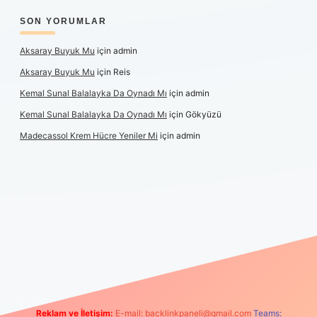
SON YORUMLAR
Aksaray Buyuk Mu
için
admin
Aksaray Buyuk Mu
için
Reis
Kemal Sunal Balalayka Da Oynadı Mı
için
admin
Kemal Sunal Balalayka Da Oynadı Mı
için
Gökyüzü
Madecassol Krem Hücre Yeniler Mi
için
admin
ş
Reklam ve İletişim:
E-mail:
backlinkpaneli@gmail.com
Teams: