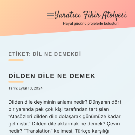
Yaratıcı Fikir Atölyesi
menüyü
aç
Hayal gücünü projelerle buluştur!
Anasayfa
Gizlilik Politikası
ETIKET:
DIL NE DEMEKDI
Yasal Uyarı
DILDEN DILE NE DEMEK
Hakkımızda
Tarih: Eylül 13, 2024
Dilden dile deyiminin anlamı nedir? Dünyanın dört
bir yanında pek çok kişi tarafından tartışılan
“Atasözleri dilden dile dolaşarak günümüze kadar
gelmiştir.” Dilden dile aktarmak ne demek? Çeviri
nedir? “Translation” kelimesi, Türkçe karşılığı