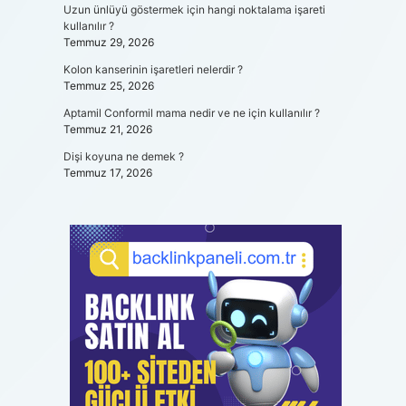
Uzun ünlüyü göstermek için hangi noktalama işareti
kullanılır ?
Temmuz 29, 2026
Kolon kanserinin işaretleri nelerdir ?
Temmuz 25, 2026
Aptamil Conformil mama nedir ve ne için kullanılır ?
Temmuz 21, 2026
Dişi koyuna ne demek ?
Temmuz 17, 2026