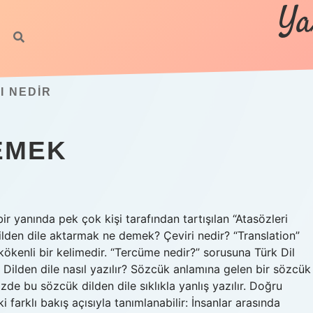
Ya
I NEDIR
EMEK
r yanında pek çok kişi tarafından tartışılan “Atasözleri
ilden dile aktarmak ne demek? Çeviri nedir? “Translation”
 kökenli bir kelimedir. “Tercüme nedir?” sorusuna Türk Dil
. Dilden dile nasıl yazılır? Sözcük anlamına gelen bir sözcük
zde bu sözcük dilden dile sıklıkla yanlış yazılır. Doğru
ki farklı bakış açısıyla tanımlanabilir: İnsanlar arasında