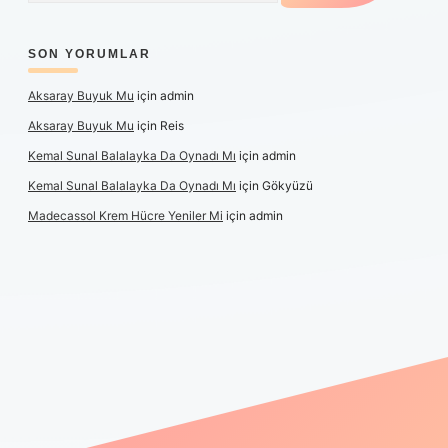
SON YORUMLAR
Aksaray Buyuk Mu
için
admin
Aksaray Buyuk Mu
için
Reis
Kemal Sunal Balalayka Da Oynadı Mı
için
admin
Kemal Sunal Balalayka Da Oynadı Mı
için
Gökyüzü
Madecassol Krem Hücre Yeniler Mi
için
admin
ş