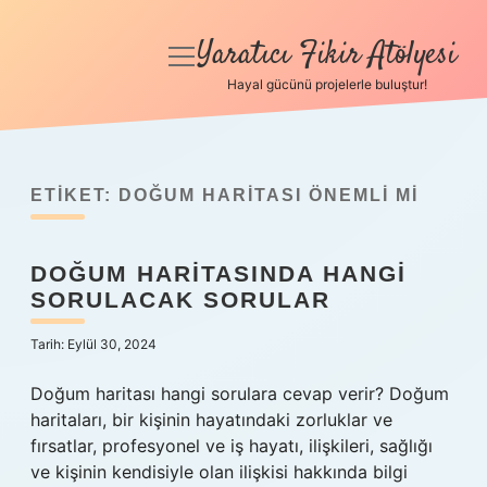
Yaratıcı Fikir Atölyesi
menüyü
aç
Hayal gücünü projelerle buluştur!
Anasayfa
Gizlilik Politikası
ETIKET:
DOĞUM HARITASI ÖNEMLI MI
Yasal Uyarı
DOĞUM HARITASINDA HANGI
Hakkımızda
SORULACAK SORULAR
Tarih: Eylül 30, 2024
Doğum haritası hangi sorulara cevap verir? Doğum
haritaları, bir kişinin hayatındaki zorluklar ve
fırsatlar, profesyonel ve iş hayatı, ilişkileri, sağlığı
ve kişinin kendisiyle olan ilişkisi hakkında bilgi