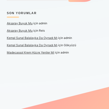
SON YORUMLAR
Aksaray Buyuk Mu
için
admin
Aksaray Buyuk Mu
için
Reis
Kemal Sunal Balalayka Da Oynadı Mı
için
admin
Kemal Sunal Balalayka Da Oynadı Mı
için
Gökyüzü
Madecassol Krem Hücre Yeniler Mi
için
admin
et giriş