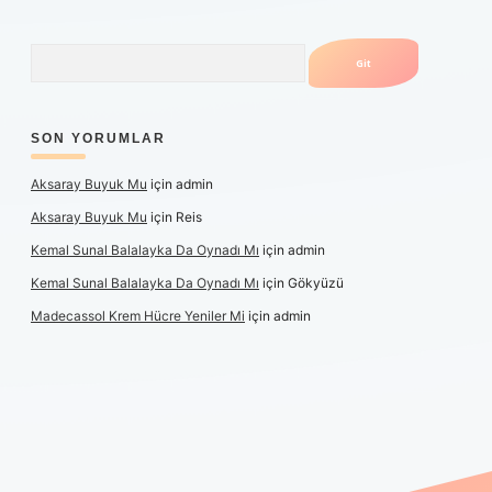
Arama
SON YORUMLAR
Aksaray Buyuk Mu
için
admin
Aksaray Buyuk Mu
için
Reis
Kemal Sunal Balalayka Da Oynadı Mı
için
admin
Kemal Sunal Balalayka Da Oynadı Mı
için
Gökyüzü
Madecassol Krem Hücre Yeniler Mi
için
admin
ş