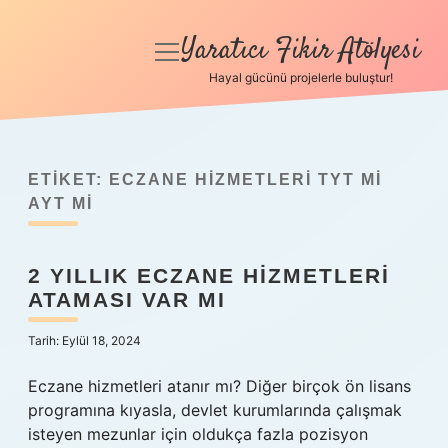
Yaratıcı Fikir Atölyesi
menüyü
aç
Hayal gücünü projelerle buluştur!
Anasayfa
Gizlilik Politikası
ETIKET:
ECZANE HIZMETLERI TYT MI
Yasal Uyarı
AYT MI
Hakkımızda
2 YILLIK ECZANE HIZMETLERI
ATAMASI VAR MI
Tarih: Eylül 18, 2024
Eczane hizmetleri atanır mı? Diğer birçok ön lisans
programına kıyasla, devlet kurumlarında çalışmak
isteyen mezunlar için oldukça fazla pozisyon