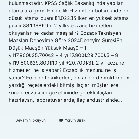
bulunmaktadır. KPSS Sağlık Bakanlığı’nda yapılan
atamalara göre, Eczacılık Hizmetleri bölümünde en
düşük atama puanı 81.02235 iken en yüksek atama
puanı 88.13986’dır. 2 yıllık eczane hizmetleri
okuyanlar ne kadar maaş alır? Eczacı/Teknisyen
Maaşları Deneyime Göre 2024Deneyim SüresiEn
Düşük MaaşEn Yüksek Maaş0 – 1
yıl17.800₺25.700₺2 – 4 yıl17.900₺28.700₺5 – 9
yıl19.600₺29.800₺10 yıl +20.700₺31. 2 yıl eczane
hizmetleri ne iş yapar? Eczacılık mezunu ne iş
yapar? Eczane teknikerleri, eczanelerde doktorların
yazdığı reçetelerdeki bitmiş ilaçları müşterilere
sunan, eczacının gözetiminde gerekli ilaçları
hazırlayan, laboratuvarlarda, ilaç endüstrisinde…
2
Devamını okuyun
Yorum Bırak
Yıllık
Eczane
Hizmetleri