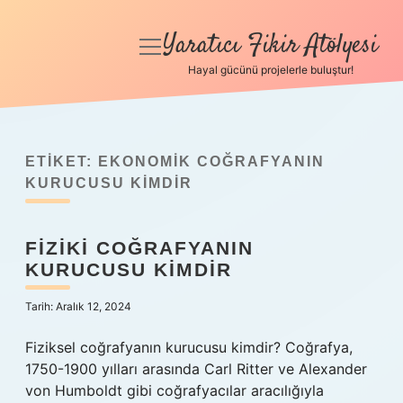
Yaratıcı Fikir Atölyesi
menüyü
aç
Hayal gücünü projelerle buluştur!
Anasayfa
Gizlilik Politikası
ETIKET:
EKONOMIK COĞRAFYANIN
Yasal Uyarı
KURUCUSU KIMDIR
Hakkımızda
FIZIKI COĞRAFYANIN
KURUCUSU KIMDIR
Tarih: Aralık 12, 2024
Fiziksel coğrafyanın kurucusu kimdir? Coğrafya,
1750-1900 yılları arasında Carl Ritter ve Alexander
von Humboldt gibi coğrafyacılar aracılığıyla