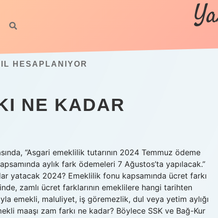
Ya
SIL HESAPLANIYOR
KI NE KADAR
sında, “Asgari emeklilik tutarının 2024 Temmuz ödeme
kapsamında aylık fark ödemeleri 7 Ağustos’ta yapılacak.”
adar yatacak 2024? Emeklilik fonu kapsamında ücret farkı
e, zamlı ücret farklarının emeklilere hangi tarihten
ıyla emekli, maluliyet, iş göremezlik, dul veya yetim aylığı
mekli maaşı zam farkı ne kadar? Böylece SSK ve Bağ-Kur