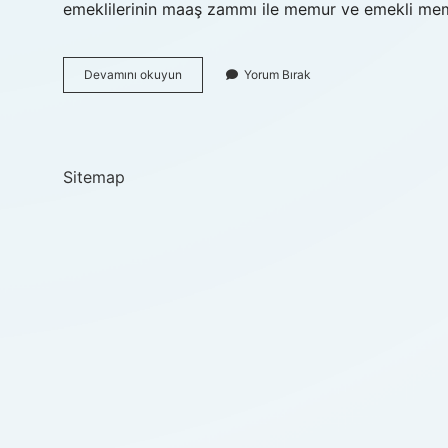
emeklilerinin maaş zammı ile memur ve emekli mem
Emekli
Devamını okuyun
Yorum Bırak
Maaş
Farkı
Ne
Kadar
Sitemap