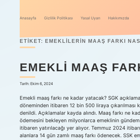
Anasayfa
Gizlilik Politikası
Yasal Uyarı
Hakkımızda
ETIKET:
EMEKLILERIN MAAŞ FARKI NA
EMEKLI MAAŞ FAR
Tarih: Ekim 6, 2024
Emekli maaş farkı ne kadar yatacak? SGK açıklama
döneminden itibaren 12 bin 500 liraya çıkarılması 
denildi. Açıklamalar kayda alındı. Maaş farkı ne k
ödemesini bekleyen milyonlarca emeklinin gündemind
itibaren yatırılacağı yer alıyor. Temmuz 2024 itibar
alanlara 14 gün zamlı maaş farkı ödenecek. SSK e