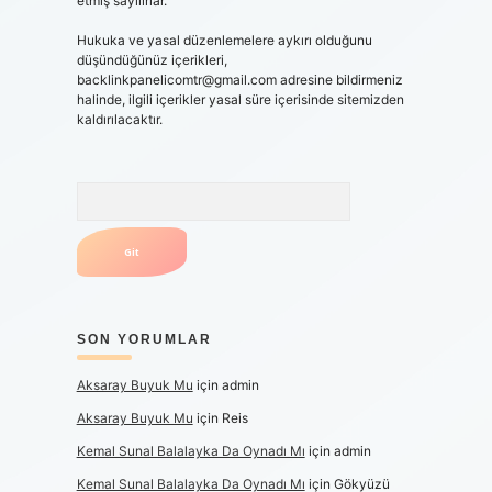
etmiş sayılırlar.
Hukuka ve yasal düzenlemelere aykırı olduğunu
düşündüğünüz içerikleri,
backlinkpanelicomtr@gmail.com
adresine bildirmeniz
halinde, ilgili içerikler yasal süre içerisinde sitemizden
kaldırılacaktır.
Arama
SON YORUMLAR
Aksaray Buyuk Mu
için
admin
Aksaray Buyuk Mu
için
Reis
Kemal Sunal Balalayka Da Oynadı Mı
için
admin
Kemal Sunal Balalayka Da Oynadı Mı
için
Gökyüzü