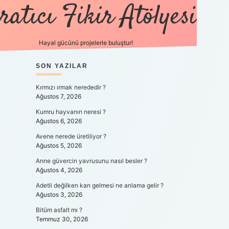
ratıcı Fikir Atölyesi
Hayal gücünü projelerle buluştur!
SIDEBAR
SON YAZILAR
tulipbet giriş
Kırmızı ırmak nerededir ?
Ağustos 7, 2026
Kumru hayvanın neresi ?
Ağustos 6, 2026
Avene nerede üretiliyor ?
Ağustos 5, 2026
Anne güvercin yavrusunu nasıl besler ?
Ağustos 4, 2026
Adetli değilken kan gelmesi ne anlama gelir ?
Ağustos 3, 2026
Bitüm asfalt mı ?
Temmuz 30, 2026