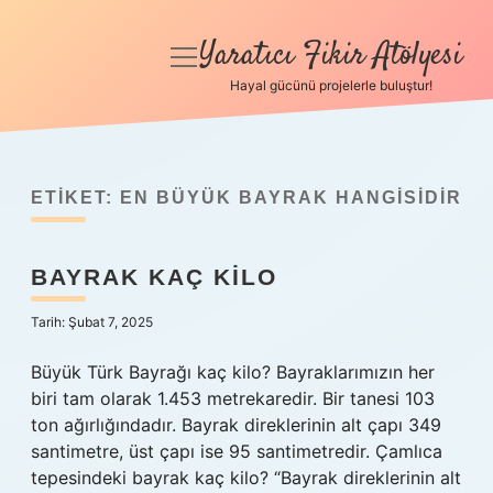
Yaratıcı Fikir Atölyesi
menüyü
aç
Hayal gücünü projelerle buluştur!
Anasayfa
Gizlilik Politikası
ETIKET:
EN BÜYÜK BAYRAK HANGISIDIR
Yasal Uyarı
BAYRAK KAÇ KILO
Hakkımızda
Tarih: Şubat 7, 2025
Büyük Türk Bayrağı kaç kilo? Bayraklarımızın her
biri tam olarak 1.453 metrekaredir. Bir tanesi 103
ton ağırlığındadır. Bayrak direklerinin alt çapı 349
santimetre, üst çapı ise 95 santimetredir. Çamlıca
tepesindeki bayrak kaç kilo? “Bayrak direklerinin alt