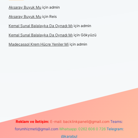
Aksaray Buyuk Mu
için
admin
Aksaray Buyuk Mu
için
Reis
Kemal Sunal Balalayka Da Oynadı Mı
için
admin
Kemal Sunal Balalayka Da Oynadı Mı
için
Gökyüzü
Madecassol Krem Hücre Yeniler Mi
için
admin
ş
Reklam ve İletişim:
E-mail:
backlinkpaneli@gmail.com
Teams:
forumhizmeti@gmail.com
Whatsapp: 0262 606 0 726
Telegram:
@karabul