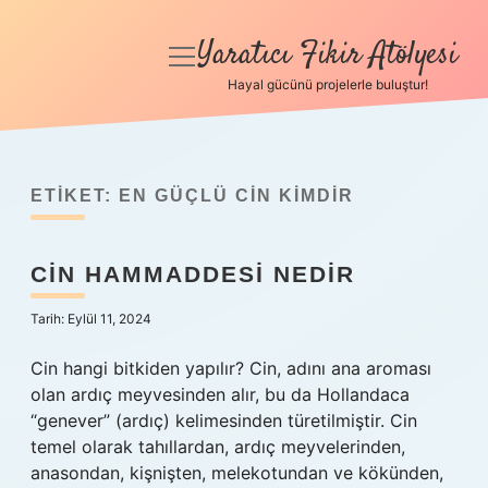
Yaratıcı Fikir Atölyesi
menüyü
aç
Hayal gücünü projelerle buluştur!
Anasayfa
Gizlilik Politikası
ETIKET:
EN GÜÇLÜ CIN KIMDIR
Yasal Uyarı
CIN HAMMADDESI NEDIR
Hakkımızda
Tarih: Eylül 11, 2024
Cin hangi bitkiden yapılır? Cin, adını ana aroması
olan ardıç meyvesinden alır, bu da Hollandaca
“genever” (ardıç) kelimesinden türetilmiştir. Cin
temel olarak tahıllardan, ardıç meyvelerinden,
anasondan, kişnişten, melekotundan ve kökünden,