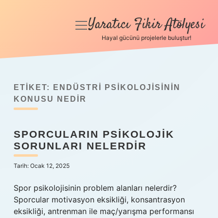
Yaratıcı Fikir Atölyesi
menüyü
aç
Hayal gücünü projelerle buluştur!
Anasayfa
Gizlilik Politikası
ETIKET:
ENDÜSTRI PSIKOLOJISININ
Yasal Uyarı
KONUSU NEDIR
Hakkımızda
SPORCULARIN PSIKOLOJIK
SORUNLARI NELERDIR
Tarih: Ocak 12, 2025
Spor psikolojisinin problem alanları nelerdir?
Sporcular motivasyon eksikliği, konsantrasyon
eksikliği, antrenman ile maç/yarışma performansı