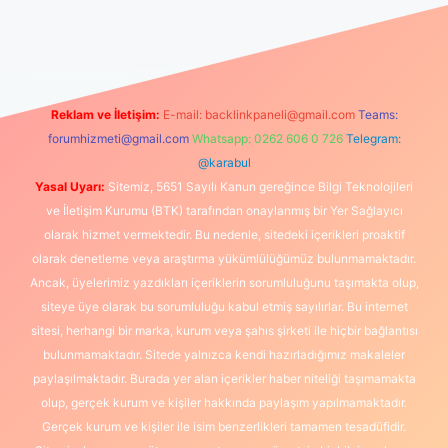
iş
Reklam ve İletişim:
E-mail:
backlinkpaneli@gmail.com
Teams:
forumhizmeti@gmail.com
Whatsapp: 0262 606 0 726
Telegram:
@karabul
Yasal Uyarı:
Sitemiz, 5651 Sayılı Kanun gereğince Bilgi Teknolojileri
ve İletişim Kurumu (BTK) tarafından onaylanmış bir Yer Sağlayıcı
olarak hizmet vermektedir. Bu nedenle, sitedeki içerikleri proaktif
olarak denetleme veya araştırma yükümlülüğümüz bulunmamaktadır.
Ancak, üyelerimiz yazdıkları içeriklerin sorumluluğunu taşımakta olup,
siteye üye olarak bu sorumluluğu kabul etmiş sayılırlar. Bu internet
sitesi, herhangi bir marka, kurum veya şahıs şirketi ile hiçbir bağlantısı
bulunmamaktadır. Sitede yalnızca kendi hazırladığımız makaleler
paylaşılmaktadır. Burada yer alan içerikler haber niteliği taşımamakta
olup, gerçek kurum ve kişiler hakkında paylaşım yapılmamaktadır.
Gerçek kurum ve kişiler ile isim benzerlikleri tamamen tesadüfidir.