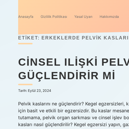
Anasayfa
Gizlilik Politikası
Yasal Uyarı
Hakkımızda
ETIKET:
ERKEKLERDE PELVIK KASLARI
CINSEL ILIŞKI PEL
GÜÇLENDIRIR MI
Tarih: Eylül 23, 2024
Pelvik kaslarını ne güçlendirir? Kegel egzersizleri,
için basit ve etkili bir egzersizdir. Bu kaslar mesan
tutamama, pelvik organ sarkması ve cinsel işlev bo
kasları nasıl güçlendirilir? Kegel egzersizi yapın, 