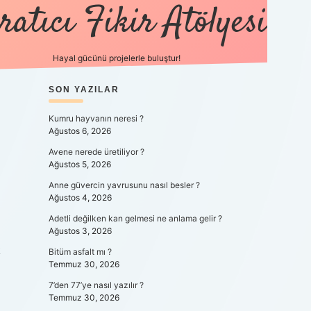
ratıcı Fikir Atölyesi
Hayal gücünü projelerle buluştur!
SIDEBAR
SON YAZILAR
tulipbet g
Kumru hayvanın neresi ?
Ağustos 6, 2026
Avene nerede üretiliyor ?
Ağustos 5, 2026
Anne güvercin yavrusunu nasıl besler ?
Ağustos 4, 2026
Adetli değilken kan gelmesi ne anlama gelir ?
Ağustos 3, 2026
k
Bitüm asfalt mı ?
Temmuz 30, 2026
7’den 77’ye nasıl yazılır ?
Temmuz 30, 2026