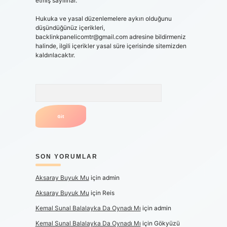
etmiş sayılırlar.
Hukuka ve yasal düzenlemelere aykırı olduğunu
düşündüğünüz içerikleri,
backlinkpanelicomtr@gmail.com
adresine bildirmeniz
halinde, ilgili içerikler yasal süre içerisinde sitemizden
kaldırılacaktır.
Arama
SON YORUMLAR
Aksaray Buyuk Mu
için
admin
Aksaray Buyuk Mu
için
Reis
Kemal Sunal Balalayka Da Oynadı Mı
için
admin
Kemal Sunal Balalayka Da Oynadı Mı
için
Gökyüzü