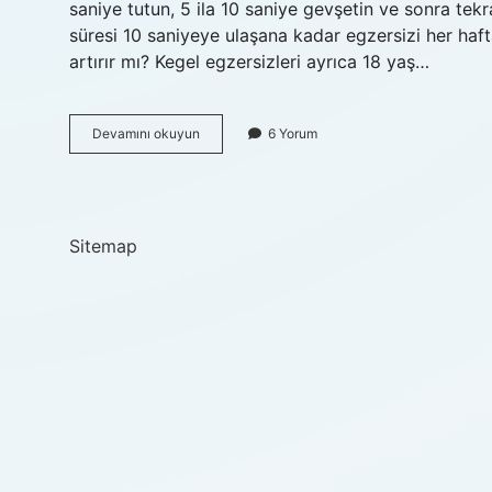
saniye tutun, 5 ila 10 saniye gevşetin ve sonra tek
süresi 10 saniyeye ulaşana kadar egzersizi her haft
artırır mı? Kegel egzersizleri ayrıca 18 yaş…
Cinsel
Devamını okuyun
6 Yorum
Ilişki
Pelvik
Kasları
Güçlendirir
Mi
Sitemap