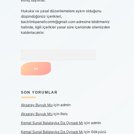
etmiş sayılırlar.
Hukuka ve yasal düzenlemelere aykırı olduğunu
düşündüğünüz içerikleri,
backlinkpanelicomtr@gmail.com
adresine bildirmeniz
halinde, ilgili içerikler yasal süre içerisinde sitemizden
kaldırılacaktır.
Arama
SON YORUMLAR
Aksaray Buyuk Mu
için
admin
Aksaray Buyuk Mu
için
Reis
Kemal Sunal Balalayka Da Oynadı Mı
için
admin
Kemal Sunal Balalayka Da Oynadı Mı
için
Gökyüzü