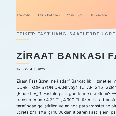
Anasayfa
Gizlilik Politikası
Yasal Uyarı
Hakkımızda
ETIKET:
FAST HANGI SAATLERDE ÜCRE
ZIRAAT BANKASI F
Tarih: Ocak 3, 2025
Ziraat Fast ücreti ne kadar? Bankacılık Hizmetler
ÜCRET KOMİSYON ORANI veya TUTARI 3.1.2. Gelen E
(Binde beş)3. Fast ile para gönderme ücretli mi? FA
transferlerinde 4,22 TL, 4.300 TL üzeri para transfe
tarafından geliştirilen ve anında para transferine 
ücretsiz? Hafta içi 16:00’dan itibaren Fast işlemi pa