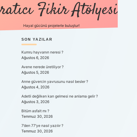
ratıcı Fikir Atölyesi
Hayal gücünü projelerle buluştur!
SIDEBAR
SON YAZILAR
tulipbet giriş
Kumru hayvanın neresi ?
Ağustos 6, 2026
Avene nerede üretiliyor ?
Ağustos 5, 2026
Anne güvercin yavrusunu nasıl besler ?
Ağustos 4, 2026
Adetli değilken kan gelmesi ne anlama gelir ?
Ağustos 3, 2026
Bitüm asfalt mı ?
Temmuz 30, 2026
7’den 77’ye nasıl yazılır ?
Temmuz 30, 2026