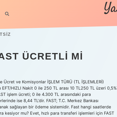
Ya
TSIZ
AST ÜCRETLI MI
i ve Ücret ve Komisyonlar İŞLEM TÜRÜ (TL İŞLEMLERİ)
FT/HIZLI Nakit 0 ile 250 TL arası 10 TL250 TL üzeri 0,5%
ST işlem ücreti; 0 ile 4.300 TL arasındaki para
rlerinde ise 8,44 TL’dir. FAST; T.C. Merkez Bankası
olanak sağlayan bir ödeme sistemidir. Fast hangi saatlerde
ra kesiyor mu? Evet, hızlı para transferi işlemleri için FAST