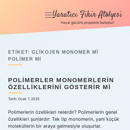
Yaratıcı Fikir Atölyesi
menüyü
aç
Hayal gücünü projelerle buluştur!
Anasayfa
Gizlilik Politikası
ETIKET:
GLIKOJEN MONOMER MI
Yasal Uyarı
POLIMER MI
Hakkımızda
POLIMERLER MONOMERLERIN
ÖZELLIKLERINI GÖSTERIR MI
Tarih: Ocak 7, 2025
Polimerlerin özellikleri nelerdir? Polimerlerin genel
özellikleri şunlardır: Tek tip monomerin, yani küçük
moleküllerin bir araya gelmesiyle oluşurlar.