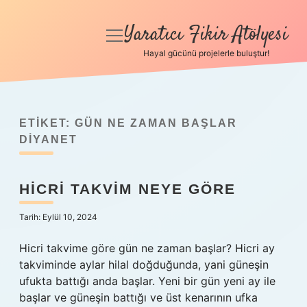
Yaratıcı Fikir Atölyesi
menüyü
aç
Hayal gücünü projelerle buluştur!
Anasayfa
Gizlilik Politikası
ETIKET:
GÜN NE ZAMAN BAŞLAR
Yasal Uyarı
DIYANET
Hakkımızda
HICRI TAKVIM NEYE GÖRE
Tarih: Eylül 10, 2024
Hicri takvime göre gün ne zaman başlar? Hicri ay
takviminde aylar hilal doğduğunda, yani güneşin
ufukta battığı anda başlar. Yeni bir gün yeni ay ile
başlar ve güneşin battığı ve üst kenarının ufka