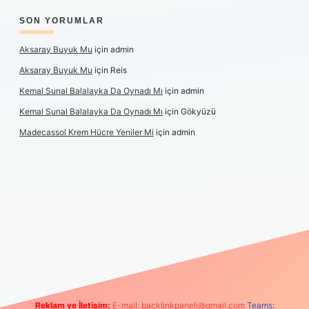
SON YORUMLAR
Aksaray Buyuk Mu
için
admin
Aksaray Buyuk Mu
için
Reis
Kemal Sunal Balalayka Da Oynadı Mı
için
admin
Kemal Sunal Balalayka Da Oynadı Mı
için
Gökyüzü
Madecassol Krem Hücre Yeniler Mi
için
admin
iş
Reklam ve İletişim:
E-mail:
backlinkpaneli@gmail.com
Teams: