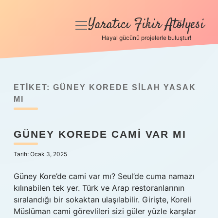
Yaratıcı Fikir Atölyesi
menüyü
aç
Hayal gücünü projelerle buluştur!
Anasayfa
Gizlilik Politikası
ETIKET:
GÜNEY KOREDE SILAH YASAK
Yasal Uyarı
MI
Hakkımızda
GÜNEY KOREDE CAMI VAR MI
Tarih: Ocak 3, 2025
Güney Kore’de cami var mı? Seul’de cuma namazı
kılınabilen tek yer. Türk ve Arap restoranlarının
sıralandığı bir sokaktan ulaşılabilir. Girişte, Koreli
Müslüman cami görevlileri sizi güler yüzle karşılar