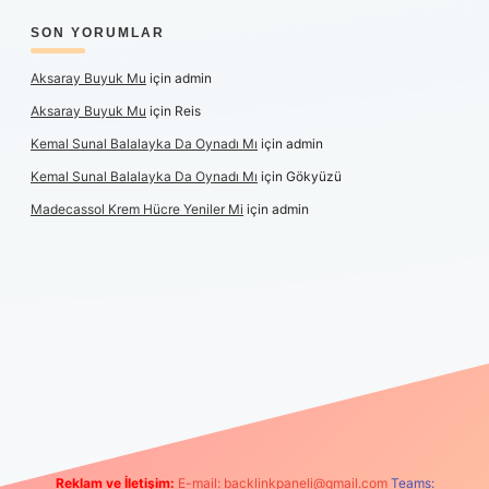
SON YORUMLAR
Aksaray Buyuk Mu
için
admin
Aksaray Buyuk Mu
için
Reis
Kemal Sunal Balalayka Da Oynadı Mı
için
admin
Kemal Sunal Balalayka Da Oynadı Mı
için
Gökyüzü
Madecassol Krem Hücre Yeniler Mi
için
admin
iş
Reklam ve İletişim:
E-mail:
backlinkpaneli@gmail.com
Teams: