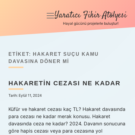
Yaratıcı Fikir Atölyesi
menüyü
aç
Hayal gücünü projelerle buluştur!
Anasayfa
Gizlilik Politikası
ETIKET:
HAKARET SUÇU KAMU
Yasal Uyarı
DAVASINA DÖNER MI
Hakkımızda
HAKARETIN CEZASI NE KADAR
Tarih: Eylül 11, 2024
Küfür ve hakaret cezası kaç TL? Hakaret davasında
para cezası ne kadar merak konusu. Hakaret
davasında ceza ne kadar? 2024. Davanın sonucuna
göre hapis cezası veya para cezasına yol