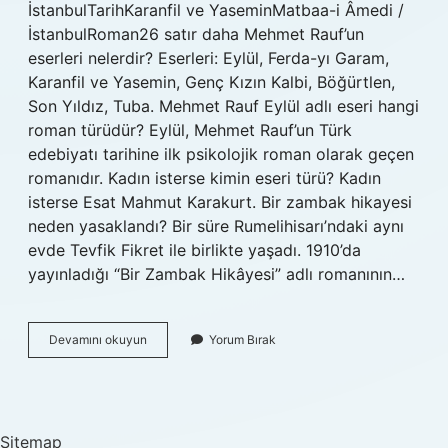
İstanbulTarihKaranfil ve YaseminMatbaa-i Âmedi /
İstanbulRoman26 satır daha Mehmet Rauf’un
eserleri nelerdir? Eserleri: Eylül, Ferda-yı Garam,
Karanfil ve Yasemin, Genç Kızın Kalbi, Böğürtlen,
Son Yıldız, Tuba. Mehmet Rauf Eylül adlı eseri hangi
roman türüdür? Eylül, Mehmet Rauf’un Türk
edebiyatı tarihine ilk psikolojik roman olarak geçen
romanıdır. Kadın isterse kimin eseri türü? Kadın
isterse Esat Mahmut Karakurt. Bir zambak hikayesi
neden yasaklandı? Bir süre Rumelihisarı’ndaki aynı
evde Tevfik Fikret ile birlikte yaşadı. 1910’da
yayınladığı “Bir Zambak Hikâyesi” adlı romanının…
Mehmet
Devamını okuyun
Yorum Bırak
Rauf
Hangi
Türde
Eser
Vermedi
Sitemap