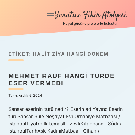
Yaratıcı Fikir Atölyesi
menüyü
aç
Hayal gücünü projelerle buluştur!
Anasayfa
Gizlilik Politikası
ETIKET:
HALIT ZIYA HANGI DÖNEM
Yasal Uyarı
MEHMET RAUF HANGI TÜRDE
Hakkımızda
ESER VERMEDI
Tarih: Aralık 6, 2024
Sansar eserinin türü nedir? Eserin adıYayıncıEserin
türüSansar Şule Neşriyat Evi Orhaniye Matbaası /
İstanbulTiyatroİlk temasİlk zevkKitaphane-i Sûdi /
İstanbulTarihAşk KadınıMatbaa-i Cihan /