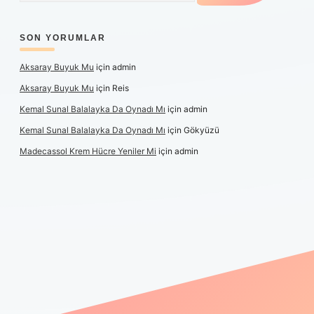
SON YORUMLAR
Aksaray Buyuk Mu
için
admin
Aksaray Buyuk Mu
için
Reis
Kemal Sunal Balalayka Da Oynadı Mı
için
admin
Kemal Sunal Balalayka Da Oynadı Mı
için
Gökyüzü
Madecassol Krem Hücre Yeniler Mi
için
admin
ş