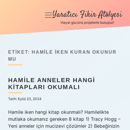
Yaratıcı Fikir Atölyesi
menüyü
aç
Hayal gücünü projelerle buluştur!
Anasayfa
Gizlilik Politikası
ETIKET:
HAMILE IKEN KURAN OKUNUR
Yasal Uyarı
MU
Hakkımızda
HAMILE ANNELER HANGI
KITAPLARI OKUMALI
Tarih: Eylül 23, 2024
Hamile iken hangi kitap okunmalı? Hamilelikte
mutlaka okumanız gereken 8 kitap 1) Tracy Hogg –
Yeni anneler için mucizevi çözümler 2) Bebeğinizin