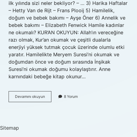
ilk yılında sizi neler bekliyor? – … 3) Harika Haftalar
– Hetty Van de Rijt – Frans Plooij 5) Hamilelik,
doğum ve bebek bakımı – Ayşe Öner 6) Annelik ve
bebek bakımı – Elizabeth Fenwick Hamile kadınlar
ne okumalı? KUR’AN OKUYUN: Allah’ın vereceğine
razı olmak, Kur’an okumak ve çeşitli dualarla
enerjiyi yüksek tutmak çocuk üzerinde olumlu etki
yaratır. Hamilelikte Meryem Suresi’ni okumak ve
doğumdan önce ve doğum sırasında İnşikak
Suresi’ni okumak doğumu kolaylaştırır. Anne
karnındaki bebeğe kitap okunur…
Hamile
Devamını okuyun
8 Yorum
Anneler
Hangi
Kitapları
Okumalı
Sitemap