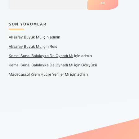
SON YORUMLAR
Aksaray Buyuk Mu
için
admin
Aksaray Buyuk Mu
için
Reis
Kemal Sunal Balalayka Da Oynadı Mı
için
admin
Kemal Sunal Balalayka Da Oynadı Mı
için
Gökyüzü
Madecassol Krem Hücre Yeniler Mi
için
admin
t giriş