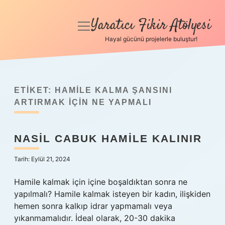
Yaratıcı Fikir Atölyesi
menüyü
aç
Hayal gücünü projelerle buluştur!
Anasayfa
Gizlilik Politikası
ETIKET:
HAMILE KALMA ŞANSINI
Yasal Uyarı
ARTIRMAK IÇIN NE YAPMALI
Hakkımızda
NASIL CABUK HAMILE KALINIR
Tarih: Eylül 21, 2024
Hamile kalmak için içine boşaldıktan sonra ne
yapılmalı? Hamile kalmak isteyen bir kadın, ilişkiden
hemen sonra kalkıp idrar yapmamalı veya
yıkanmamalıdır. İdeal olarak, 20-30 dakika