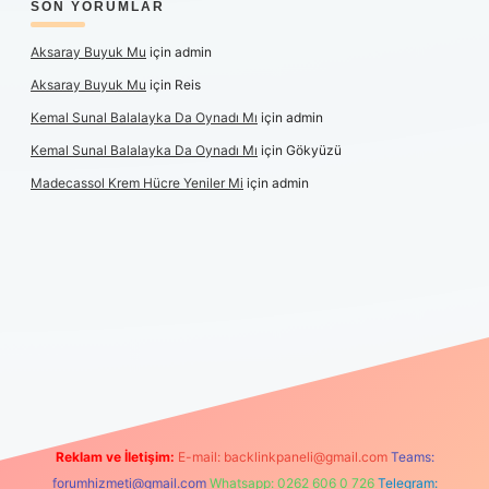
SON YORUMLAR
Aksaray Buyuk Mu
için
admin
Aksaray Buyuk Mu
için
Reis
Kemal Sunal Balalayka Da Oynadı Mı
için
admin
Kemal Sunal Balalayka Da Oynadı Mı
için
Gökyüzü
Madecassol Krem Hücre Yeniler Mi
için
admin
t giriş
Reklam ve İletişim:
E-mail:
backlinkpaneli@gmail.com
Teams:
forumhizmeti@gmail.com
Whatsapp: 0262 606 0 726
Telegram: