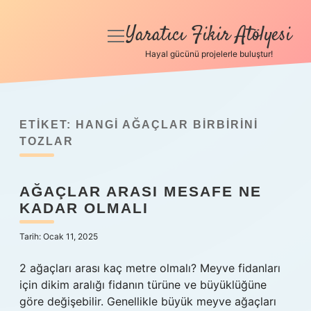
Yaratıcı Fikir Atölyesi
menüyü
aç
Hayal gücünü projelerle buluştur!
Anasayfa
Gizlilik Politikası
ETIKET:
HANGI AĞAÇLAR BIRBIRINI
Yasal Uyarı
TOZLAR
Hakkımızda
AĞAÇLAR ARASI MESAFE NE
KADAR OLMALI
Tarih: Ocak 11, 2025
2 ağaçları arası kaç metre olmalı? Meyve fidanları
için dikim aralığı fidanın türüne ve büyüklüğüne
göre değişebilir. Genellikle büyük meyve ağaçları