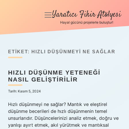
Yaratıcı Fikir Atölyesi
menüyü
aç
Hayal gücünü projelerle buluştur!
Anasayfa
Gizlilik Politikası
ETIKET:
HIZLI DÜŞÜNMEYI NE SAĞLAR
Yasal Uyarı
HIZLI DÜŞÜNME YETENEĞI
Hakkımızda
NASIL GELIŞTIRILIR
Tarih: Kasım 5, 2024
Hızlı düşünmeyi ne sağlar? Mantık ve eleştirel
düşünme becerileri de hızlı düşünmenin temel
unsurlarıdır. Düşüncelerinizi analiz etmek, doğru ve
yanlışı ayırt etmek, akıl yürütmek ve mantıksal