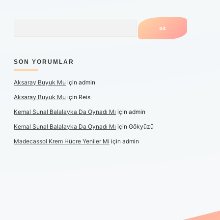
Arama
SON YORUMLAR
Aksaray Buyuk Mu
için
admin
Aksaray Buyuk Mu
için
Reis
Kemal Sunal Balalayka Da Oynadı Mı
için
admin
Kemal Sunal Balalayka Da Oynadı Mı
için
Gökyüzü
Madecassol Krem Hücre Yeniler Mi
için
admin
ş