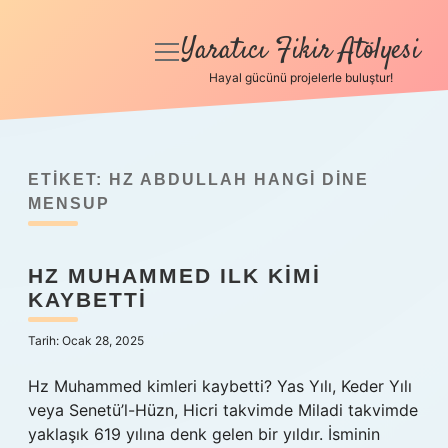
Yaratıcı Fikir Atölyesi
menüyü
aç
Hayal gücünü projelerle buluştur!
Anasayfa
Gizlilik Politikası
ETIKET:
HZ ABDULLAH HANGI DINE
Yasal Uyarı
MENSUP
Hakkımızda
HZ MUHAMMED ILK KIMI
KAYBETTI
Tarih: Ocak 28, 2025
Hz Muhammed kimleri kaybetti? Yas Yılı, Keder Yılı
veya Senetü’l-Hüzn, Hicri takvimde Miladi takvimde
yaklaşık 619 yılına denk gelen bir yıldır. İsminin