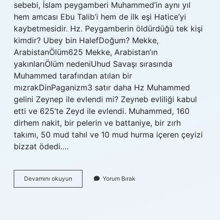
sebebi, İslam peygamberi Muhammed’in aynı yıl
hem amcası Ebu Talib’i hem de ilk eşi Hatice’yi
kaybetmesidir. Hz. Peygamberin öldürdüğü tek kişi
kimdir? Ubey bin HalefDoğum? Mekke,
ArabistanÖlüm625 Mekke, Arabistan’ın
yakınlarıÖlüm nedeniUhud Savaşı sırasında
Muhammed tarafından atılan bir
mızrakDinPaganizm3 satır daha Hz Muhammed
gelini Zeynep ile evlendi mi? Zeyneb evliliği kabul
etti ve 625’te Zeyd ile evlendi. Muhammed, 160
dirhem nakit, bir pelerin ve battaniye, bir zırh
takımı, 50 mud tahıl ve 10 mud hurma içeren çeyizi
bizzat ödedi.…
Hz
Devamını okuyun
Yorum Bırak
Muhammed
Ilk
Kimi
Kaybetti