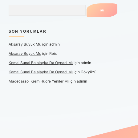
Arama
SON YORUMLAR
Aksaray Buyuk Mu
için
admin
Aksaray Buyuk Mu
için
Reis
Kemal Sunal Balalayka Da Oynadı Mı
için
admin
Kemal Sunal Balalayka Da Oynadı Mı
için
Gökyüzü
Madecassol Krem Hücre Yeniler Mi
için
admin
t giriş