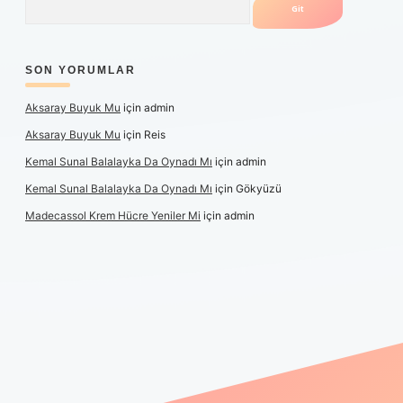
SON YORUMLAR
Aksaray Buyuk Mu
için
admin
Aksaray Buyuk Mu
için
Reis
Kemal Sunal Balalayka Da Oynadı Mı
için
admin
Kemal Sunal Balalayka Da Oynadı Mı
için
Gökyüzü
Madecassol Krem Hücre Yeniler Mi
için
admin
ş