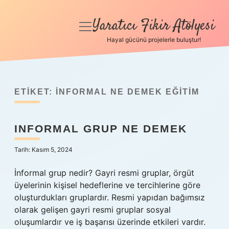
Yaratıcı Fikir Atölyesi
menüyü
aç
Hayal gücünü projelerle buluştur!
Anasayfa
Gizlilik Politikası
ETIKET:
İNFORMAL NE DEMEK EĞITIM
Yasal Uyarı
INFORMAL GRUP NE DEMEK
Hakkımızda
Tarih: Kasım 5, 2024
İnformal grup nedir? Gayri resmi gruplar, örgüt
üyelerinin kişisel hedeflerine ve tercihlerine göre
oluşturdukları gruplardır. Resmi yapıdan bağımsız
olarak gelişen gayri resmi gruplar sosyal
oluşumlardır ve iş başarısı üzerinde etkileri vardır.