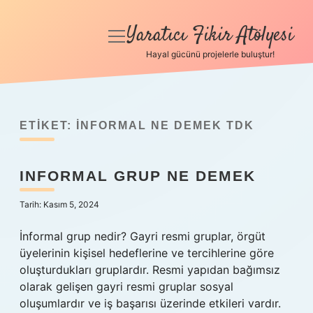
Yaratıcı Fikir Atölyesi
menüyü
aç
Hayal gücünü projelerle buluştur!
Anasayfa
Gizlilik Politikası
ETIKET:
İNFORMAL NE DEMEK TDK
Yasal Uyarı
INFORMAL GRUP NE DEMEK
Hakkımızda
Tarih: Kasım 5, 2024
İnformal grup nedir? Gayri resmi gruplar, örgüt
üyelerinin kişisel hedeflerine ve tercihlerine göre
oluşturdukları gruplardır. Resmi yapıdan bağımsız
olarak gelişen gayri resmi gruplar sosyal
oluşumlardır ve iş başarısı üzerinde etkileri vardır.