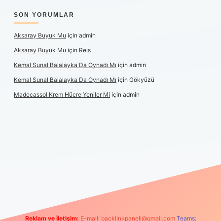
SON YORUMLAR
Aksaray Buyuk Mu
için
admin
Aksaray Buyuk Mu
için
Reis
Kemal Sunal Balalayka Da Oynadı Mı
için
admin
Kemal Sunal Balalayka Da Oynadı Mı
için
Gökyüzü
Madecassol Krem Hücre Yeniler Mi
için
admin
t giriş
Reklam ve İletişim:
E-mail:
backlinkpaneli@gmail.com
Teams: