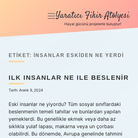
Yaratıcı Fikir Atölyesi
menüyü
aç
Hayal gücünü projelerle buluştur!
Anasayfa
Gizlilik Politikası
ETIKET:
İNSANLAR ESKIDEN NE YERDI
Yasal Uyarı
ILK INSANLAR NE ILE BESLENIR
Hakkımızda
Tarih: Aralık 9, 2024
Eski insanlar ne yiyordu? Tüm sosyal sınıflardaki
beslenmenin temeli tahıllar ve bunlardan yapılan
yemeklerdi. Bu genellikle ekmek veya daha az
sıklıkla yulaf lapası, makarna veya un çorbası
olabilirdi. Bu dönemde, Avrupa genelinde tahmini