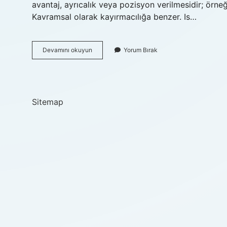
avantaj, ayrıcalık veya pozisyon verilmesidir; örneği
Kavramsal olarak kayırmacılığa benzer. Is…
Is
Devamını okuyun
Yorum Bırak
Nepotistic
A
Real
Word
Sitemap