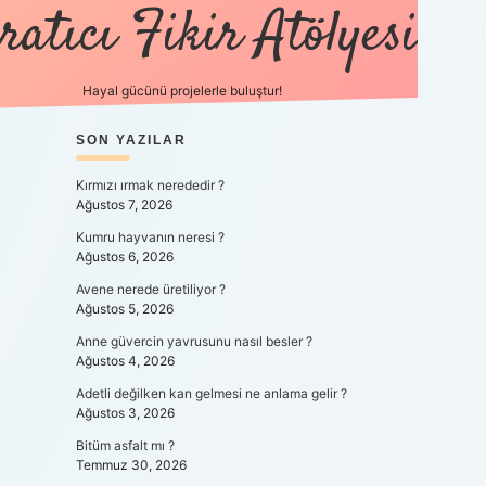
ratıcı Fikir Atölyesi
Hayal gücünü projelerle buluştur!
SIDEBAR
SON YAZILAR
tulipbet giriş
Kırmızı ırmak nerededir ?
Ağustos 7, 2026
Kumru hayvanın neresi ?
Ağustos 6, 2026
Avene nerede üretiliyor ?
Ağustos 5, 2026
Anne güvercin yavrusunu nasıl besler ?
Ağustos 4, 2026
Adetli değilken kan gelmesi ne anlama gelir ?
Ağustos 3, 2026
Bitüm asfalt mı ?
Temmuz 30, 2026