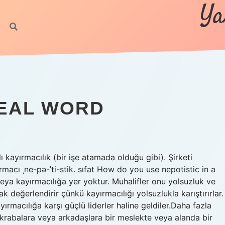
Ya
REAL WORD
 kayırmacılık (bir işe atamada olduğu gibi). Şirketi
ırmacı ˌne-pə-ˈti-stik. sıfat How do you use nepotistic in a
ya kayırmacılığa yer yoktur. Muhalifler onu yolsuzluk ve
k değerlendirir çünkü kayırmacılığı yolsuzlukla karıştırırlar.
ırmacılığa karşı güçlü liderler haline geldiler.Daha fazla
rabalara veya arkadaşlara bir meslekte veya alanda bir