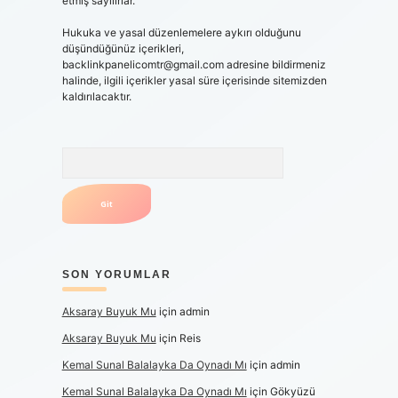
etmiş sayılırlar.
Hukuka ve yasal düzenlemelere aykırı olduğunu
düşündüğünüz içerikleri,
backlinkpanelicomtr@gmail.com
adresine bildirmeniz
halinde, ilgili içerikler yasal süre içerisinde sitemizden
kaldırılacaktır.
Arama
SON YORUMLAR
Aksaray Buyuk Mu
için
admin
Aksaray Buyuk Mu
için
Reis
Kemal Sunal Balalayka Da Oynadı Mı
için
admin
Kemal Sunal Balalayka Da Oynadı Mı
için
Gökyüzü