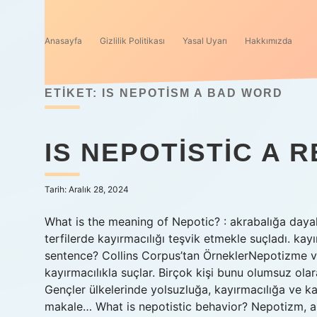
Anasayfa
Gizlilik Politikası
Yasal Uyarı
Hakkımızda
ETIKET:
IS NEPOTISM A BAD WORD
IS NEPOTISTIC A 
Tarih: Aralık 28, 2024
What is the meaning of Nepotic? : akrabalığa dayalı
terfilerde kayırmacılığı teşvik etmekle suçladı. kay
sentence? Collins Corpus’tan ÖrneklerNepotizme ve
kayırmacılıkla suçlar. Birçok kişi bunu olumsuz olara
Gençler ülkelerinde yolsuzluğa, kayırmacılığa ve kay
makale… What is nepotistic behavior? Nepotizm, ak