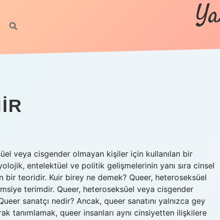
Ya
IR
l veya cisgender olmayan kişiler için kullanılan bir
ojik, entelektüel ve politik gelişmelerinin yanı sıra cinsel
an bir teoridir. Kuir birey ne demek? Queer, heteroseksüel
emsiye terimdir. Queer, heteroseksüel veya cisgender
 Queer sanatçı nedir? Ancak, queer sanatını yalnızca gey
ak tanımlamak, queer insanları aynı cinsiyetten ilişkilere