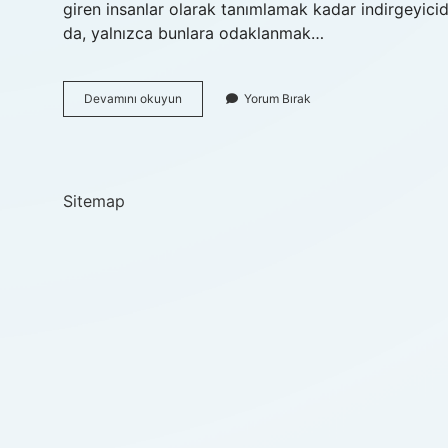
giren insanlar olarak tanımlamak kadar indirgeyicid
da, yalnızca bunlara odaklanmak…
Kuir
Devamını okuyun
Yorum Bırak
Kimlere
Denir
Sitemap