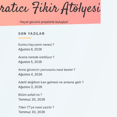
ratıcı Fikir Atölyesi
Hayal gücünü projelerle buluştur!
SIDEBAR
SON YAZILAR
tulipbet giriş
Kumru hayvanın neresi ?
Ağustos 6, 2026
Avene nerede üretiliyor ?
Ağustos 5, 2026
Anne güvercin yavrusunu nasıl besler ?
Ağustos 4, 2026
Adetli değilken kan gelmesi ne anlama gelir ?
Ağustos 3, 2026
Bitüm asfalt mı ?
Temmuz 30, 2026
7’den 77’ye nasıl yazılır ?
Temmuz 30, 2026