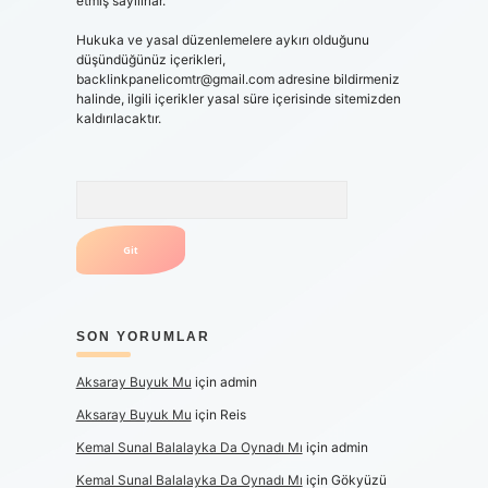
etmiş sayılırlar.
Hukuka ve yasal düzenlemelere aykırı olduğunu
düşündüğünüz içerikleri,
backlinkpanelicomtr@gmail.com
adresine bildirmeniz
halinde, ilgili içerikler yasal süre içerisinde sitemizden
kaldırılacaktır.
Arama
SON YORUMLAR
Aksaray Buyuk Mu
için
admin
Aksaray Buyuk Mu
için
Reis
Kemal Sunal Balalayka Da Oynadı Mı
için
admin
Kemal Sunal Balalayka Da Oynadı Mı
için
Gökyüzü