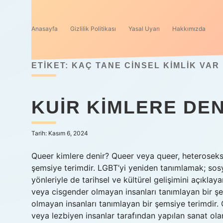
Anasayfa
Gizlilik Politikası
Yasal Uyarı
Hakkımızda
ETIKET:
KAÇ TANE CINSEL KIMLIK VAR
KUIR KIMLERE DEN
Tarih: Kasım 6, 2024
Queer kimlere denir? Queer veya queer, heteroseksüe
şemsiye terimdir. LGBT’yi yeniden tanımlamak; sosyol
yönleriyle de tarihsel ve kültürel gelişimini açıklay
veya cisgender olmayan insanları tanımlayan bir ş
olmayan insanları tanımlayan bir şemsiye terimdir.
veya lezbiyen insanlar tarafından yapılan sanat olar