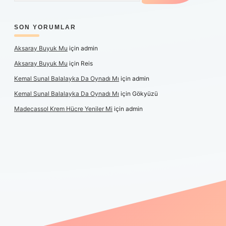
SON YORUMLAR
Aksaray Buyuk Mu
için
admin
Aksaray Buyuk Mu
için
Reis
Kemal Sunal Balalayka Da Oynadı Mı
için
admin
Kemal Sunal Balalayka Da Oynadı Mı
için
Gökyüzü
Madecassol Krem Hücre Yeniler Mi
için
admin
t giriş