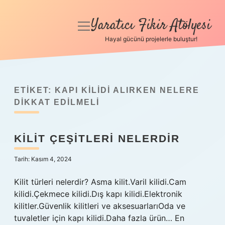
Yaratıcı Fikir Atölyesi
menüyü
aç
Hayal gücünü projelerle buluştur!
Anasayfa
Gizlilik Politikası
ETIKET:
KAPI KILIDI ALIRKEN NELERE
Yasal Uyarı
DIKKAT EDILMELI
Hakkımızda
KILIT ÇEŞITLERI NELERDIR
Tarih: Kasım 4, 2024
Kilit türleri nelerdir? Asma kilit.Varil kilidi.Cam
kilidi.Çekmece kilidi.Dış kapı kilidi.Elektronik
kilitler.Güvenlik kilitleri ve aksesuarlarıOda ve
tuvaletler için kapı kilidi.Daha fazla ürün… En